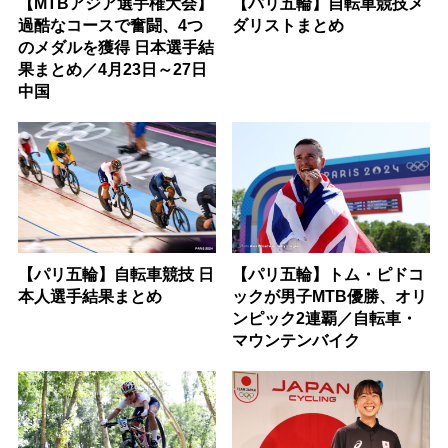
【MTBアジア選手権大会】
【パリ五輪】自転車競技メ
過酷なコースで奮闘、4つ
ダリストまとめ
のメダルを獲得 日本選手結
果まとめ／4月23日～27日
中国
【パリ五輪】自転車競技 日
【パリ五輪】トム・ピドコ
本人選手結果まとめ
ックが男子MTB優勝、オリ
ンピック2連覇／自転車・
マウンテンバイク