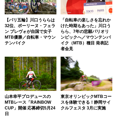
【パリ五輪】川口うららは
「自転車の楽しさを忘れか
32位、ポーリーヌ・フェラ
けた時期もあった」川口う
ン プレヴォが自国で女子
らら、7年の悲願パリオリ
MTB優勝／自転車・マウン
ンピックへ／マウンテンバ
テンバイク
イク（MTB）種目 発表記
者会見
山本幸平プロデュースの
東京オリンピックMTBコー
MTBレース「RAINBOW
スを体験できる！静岡サイ
CUP」開催 応募締切5月24
クルフェスタ 3月に実施
日