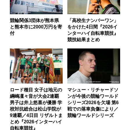
競輪関係3団体が熊本県
「高校生ナンバーワン」
と熊本市に2000万円を寄
をかけた4日間『2026イ
付
ンターハイ自転車競技』
競技結果まとめ
ロード種目 女子は地元の
マシュー・リチャードソ
綱嶋凜々音が大会2連覇
ンが今後の競輪ワールド
男子は井上悠喜が優勝 学
シリーズ2026を欠場 第6
校対抗総合は松山学院が
戦での落車負傷により／
9連覇／4日目 リザルトま
競輪ワールドシリーズ
とめ『2026インターハイ
自転車競技』