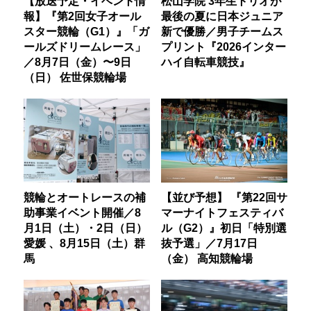
【放送予定・イベント情
松山学院 3年生トリオが
報】『第2回女子オール
最後の夏に日本ジュニア
スター競輪（G1）』「ガ
新で優勝／男子チームス
ールズドリームレース」
プリント『2026インター
／8月7日（金）〜9日
ハイ自転車競技』
（日） 佐世保競輪場
競輪とオートレースの補
【並び予想】 『第22回サ
助事業イベント開催／8
マーナイトフェスティバ
月1日（土）・2日（日）
ル（G2）』初日「特別選
愛媛 、8月15日（土）群
抜予選」／7月17日
馬
（金） 高知競輪場