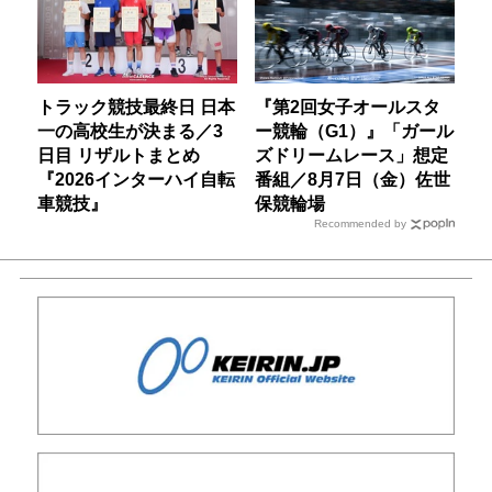
トラック競技最終日 日本
『第2回女子オールスタ
一の高校生が決まる／3
ー競輪（G1）』「ガール
日目 リザルトまとめ
ズドリームレース」想定
『2026インターハイ自転
番組／8月7日（金）佐世
車競技』
保競輪場
Recommended by