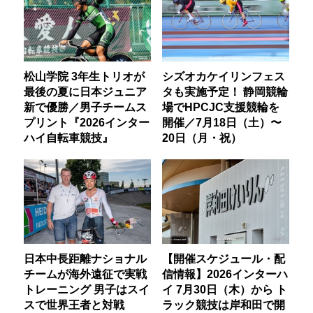
松山学院 3年生トリオが
シズオカケイリンフェス
最後の夏に日本ジュニア
タも実施予定！ 静岡競輪
新で優勝／男子チームス
場でHPCJC支援競輪を
プリント『2026インター
開催／7月18日（土）〜
ハイ自転車競技』
20日（月・祝）
日本中長距離ナショナル
【開催スケジュール・配
チームが海外遠征で実戦
信情報】2026インターハ
トレーニング 男子はスイ
イ 7月30日（木）から ト
スで世界王者と対戦
ラック競技は岸和田で開