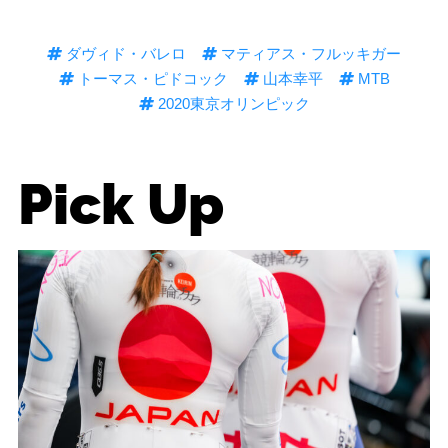
ダヴィド・バレロ
マティアス・フルッキガー
トーマス・ピドコック
山本幸平
MTB
2020東京オリンピック
Pick Up