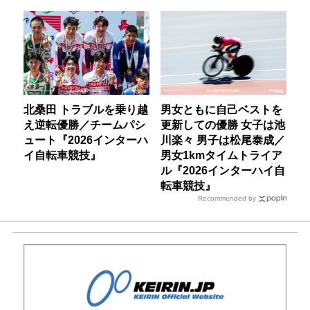
北桑田 トラブルを乗り越
男女ともに自己ベストを
え逆転優勝／チームパシ
更新しての優勝 女子は池
ュート『2026インターハ
川楽々 男子は松尾泰成／
イ自転車競技』
男女1kmタイムトライア
ル『2026インターハイ自
転車競技』
Recommended by