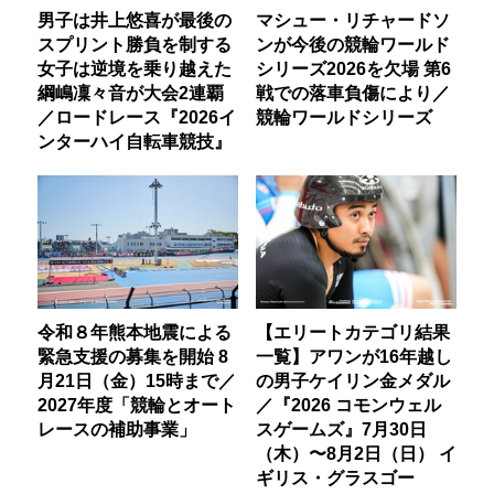
男子は井上悠喜が最後の
マシュー・リチャードソ
スプリント勝負を制する
ンが今後の競輪ワールド
女子は逆境を乗り越えた
シリーズ2026を欠場 第6
綱嶋凜々音が大会2連覇
戦での落車負傷により／
／ロードレース『2026イ
競輪ワールドシリーズ
ンターハイ自転車競技』
令和８年熊本地震による
【エリートカテゴリ結果
緊急支援の募集を開始 8
一覧】アワンが16年越し
月21日（金）15時まで／
の男子ケイリン金メダル
2027年度「競輪とオート
／『2026 コモンウェル
レースの補助事業」
スゲームズ』7月30日
（木）〜8月2日（日） イ
ギリス・グラスゴー