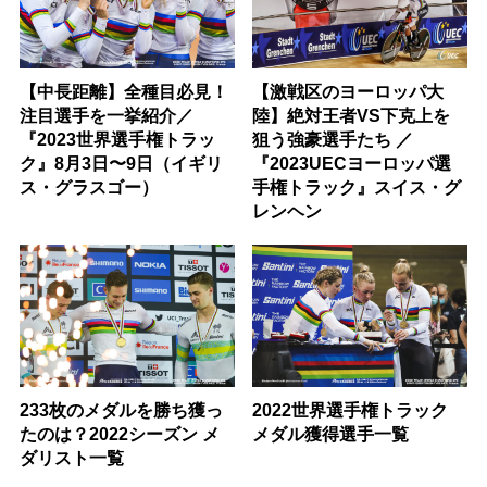
【中長距離】全種目必見！
【激戦区のヨーロッパ大
注目選手を一挙紹介／
陸】絶対王者VS下克上を
『2023世界選手権トラッ
狙う強豪選手たち ／
ク』8月3日〜9日（イギリ
『2023UECヨーロッパ選
ス・グラスゴー）
手権トラック』スイス・グ
レンヘン
233枚のメダルを勝ち獲っ
2022世界選手権トラック
たのは？2022シーズン メ
メダル獲得選手一覧
ダリスト一覧