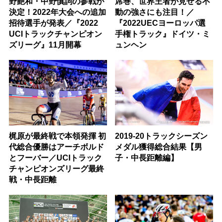
野艶和・中野慎詞の参戦が
席巻、世界王者が見せる不
決定！2022年大会への追加
動の強さにも注目！／
招待選手が発表／『2022
『2022UECヨーロッパ選
UCIトラックチャンピオン
手権トラック』ドイツ・ミ
ズリーグ』11月開幕
ュンヘン
梶原が最終戦で本領発揮 初
2019-20トラックシーズン
代総合優勝はアーチボルド
メダル獲得総合結果【男
とフーバー／UCIトラック
子・中長距離編】
チャンピオンズリーグ最終
戦・中長距離