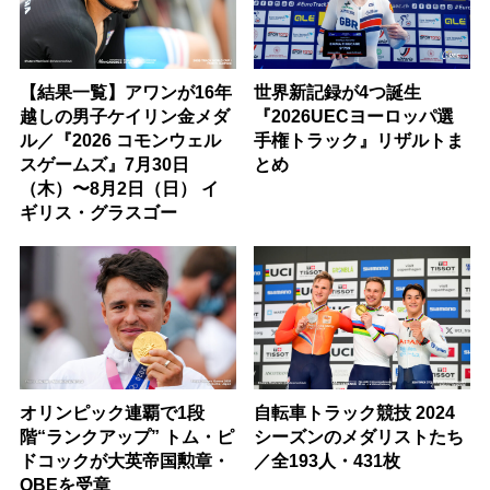
【結果一覧】アワンが16年
世界新記録が4つ誕生
越しの男子ケイリン金メダ
『2026UECヨーロッパ選
ル／『2026 コモンウェル
手権トラック』リザルトま
スゲームズ』7月30日
とめ
（木）〜8月2日（日） イ
ギリス・グラスゴー
オリンピック連覇で1段
自転車トラック競技 2024
階“ランクアップ” トム・ピ
シーズンのメダリストたち
ドコックが大英帝国勲章・
／全193人・431枚
OBEを受章