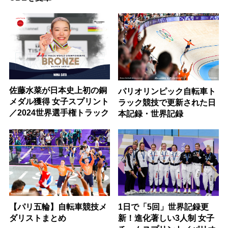
佐藤水菜が日本史上初の銅
パリオリンピック自転車ト
メダル獲得 女子スプリント
ラック競技で更新された日
／2024世界選手権トラック
本記録・世界記録
【パリ五輪】自転車競技メ
1日で「5回」世界記録更
ダリストまとめ
新！進化著しい3人制 女子