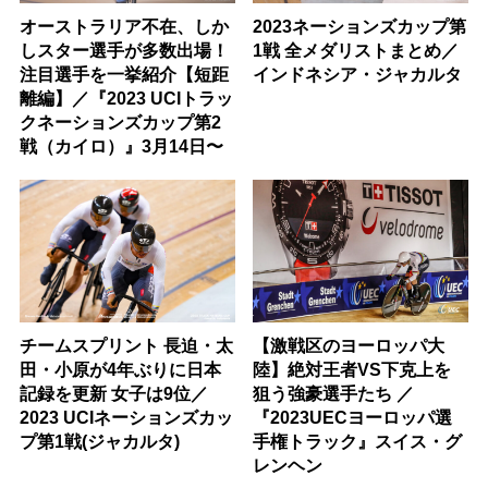
オーストラリア不在、しか
2023ネーションズカップ第
しスター選手が多数出場！
1戦 全メダリストまとめ／
注目選手を一挙紹介【短距
インドネシア・ジャカルタ
離編】／『2023 UCIトラッ
クネーションズカップ第2
戦（カイロ）』3月14日〜
チームスプリント 長迫・太
【激戦区のヨーロッパ大
田・小原が4年ぶりに日本
陸】絶対王者VS下克上を
記録を更新 女子は9位／
狙う強豪選手たち ／
2023 UCIネーションズカッ
『2023UECヨーロッパ選
プ第1戦(ジャカルタ)
手権トラック』スイス・グ
レンヘン