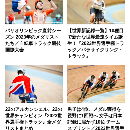
パリオリンピック直前シー
【世界新記録一覧】10種目
ズン 2023年のメダリスト
で新たな世界最速タイム誕
たち／自転車トラック競技
生！『2023世界選手権トラ
国際大会
ック／パラサイクリング・
トラック』
22のアルカンシェル、22の
男子は4位、メダル獲得を
世界チャンピオン『2023世
視野に1回戦へ 女子は日本
界選手権トラック』全メダ
記録に届かず10位 チーム
リストまとめ
スプリント／2023世界選手