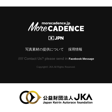
写真素材の提供について
採用情報
///// Contact Us? please send in
Facebook Message
Copyright© JKA.All Rights Reserved.