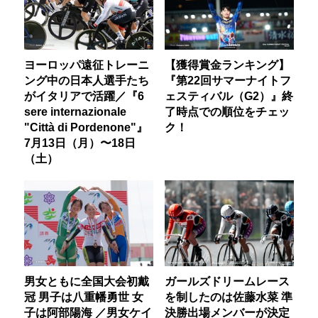
ヨーロッパ遠征トレーニ
【獲得賞金ランキング】
ング中の日本人選手たち
『第22回サマーナイトフ
がイタリアで活躍／『6
ェスティバル（G2）』終
sere internazionale
了時点での順位をチェッ
"Città di Pordenone"』
ク！
7月13日（月）〜18日
（土）
男女ともに全国大会初戴
ガールズドリームレース
冠 男子は八重幡勇世 女
を制したのは佐藤水菜 準
子は阿部陽海 ／男女ケイ
決勝出場メンバーが決定