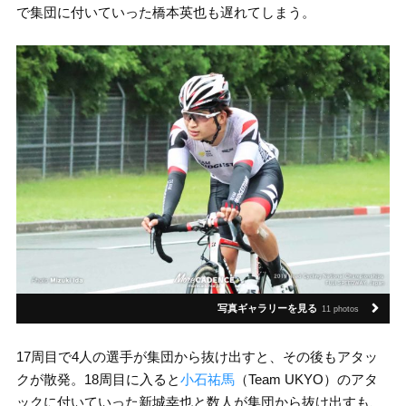
で集団に付いていった橋本英也も遅れてしまう。
写真ギャラリーを見る
11 photos
17周目で4人の選手が集団から抜け出すと、その後もアタッ
クが散発。18周目に入ると
小石祐馬
（Team UKYO）のアタ
ックに付いていった新城幸也と数人が集団から抜け出すも、