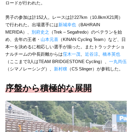
ロードが行われた。
男子の参加は計152人。レースは計227km（10.8kmX21周）
で行われた。出場選手には
新城幸也
（BAHRAIN
MERIDA）、
別府史之
（Trek – Segafredo）のベテランを始
め、去年の王者・
山本元喜
（KINAN Cycling Team）など、日
本一を決めるに相応しい選手が揃った。またトラックナショ
ナルチームの中長距離からは
窪木一茂
、
近谷涼
、
橋本英也
（ここまで3人はTEAM BRIDGESTONE Cycling）、
一丸尚伍
（シマノレーシング）、
新村穣
（CS Slinger）が参戦した。
序盤から積極的な展開