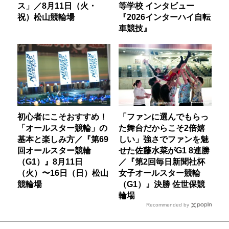
ス」／8月11日（火・
等学校 インタビュー
祝）松山競輪場
『2026インターハイ自転
車競技』
初心者にこそおすすめ！
「ファンに選んでもらっ
「オールスター競輪」の
た舞台だからこそ2倍嬉
基本と楽しみ方／『第69
しい」強さでファンを魅
回オールスター競輪
せた佐藤水菜がG1 8連勝
（G1）』8月11日
／『第2回毎日新聞社杯
（火）〜16日（日）松山
女子オールスター競輪
競輪場
（G1）』決勝 佐世保競
輪場
Recommended by