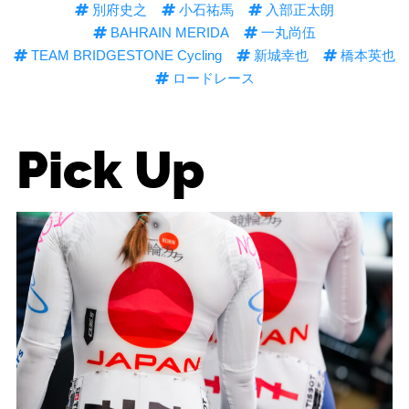
別府史之
小石祐馬
入部正太朗
BAHRAIN MERIDA
一丸尚伍
TEAM BRIDGESTONE Cycling
新城幸也
橋本英也
ロードレース
Pick Up