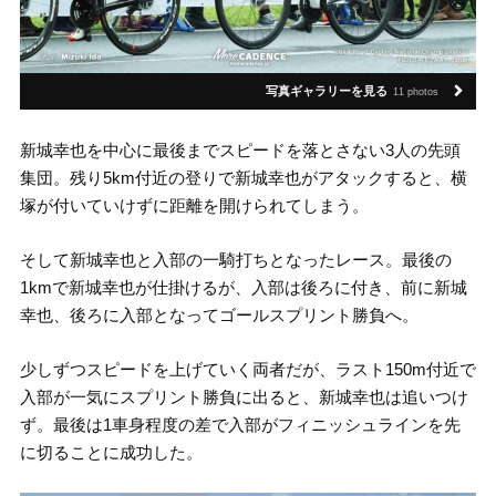
写真ギャラリーを見る
11 photos
新城幸也を中心に最後までスピードを落とさない3人の先頭
集団。残り5km付近の登りで新城幸也がアタックすると、横
塚が付いていけずに距離を開けられてしまう。
そして新城幸也と入部の一騎打ちとなったレース。最後の
1kmで新城幸也が仕掛けるが、入部は後ろに付き、前に新城
幸也、後ろに入部となってゴールスプリント勝負へ。
少しずつスピードを上げていく両者だが、ラスト150m付近で
入部が一気にスプリント勝負に出ると、新城幸也は追いつけ
ず。最後は1車身程度の差で入部がフィニッシュラインを先
に切ることに成功した。