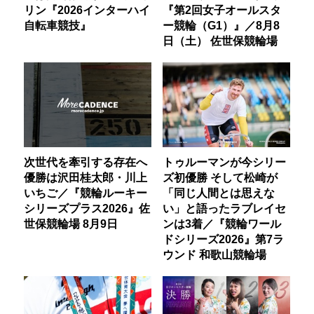
リン『2026インターハイ
『第2回女子オールスタ
自転車競技』
ー競輪（G1）』／8月8
日（土） 佐世保競輪場
次世代を牽引する存在へ
トゥルーマンが今シリー
優勝は沢田桂太郎・川上
ズ初優勝 そして松崎が
いちご／『競輪ルーキー
「同じ人間とは思えな
シリーズプラス2026』佐
い」と語ったラブレイセ
世保競輪場 8月9日
ンは3着／『競輪ワール
ドシリーズ2026』第7ラ
ウンド 和歌山競輪場