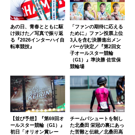
あの日、青春とともに駆
「ファンの期待に応える
け抜けた／写真で振り返
ために」ファン投票上位
る『2026インターハイ自
3人を含む決勝進出メン
転車競技』
バーが決定／『第2回女
子オールスター競輪
（G1）』準決勝 佐世保
競輪場
【並び予想】『第69回オ
チームパシュートを制し
ールスター競輪（G1）』
た北桑田 栄冠の裏にあっ
初日「オリオン賞レー
た苦難と伝統／北桑田高