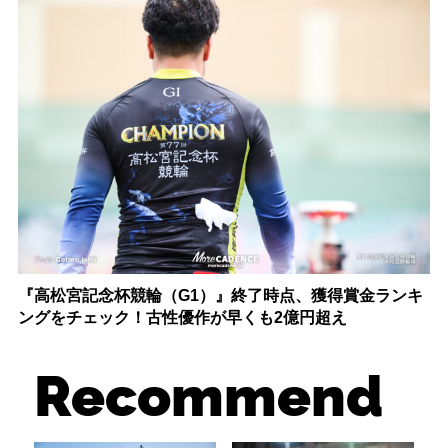
『高松宮記念杯競輪（G1）』終了時点、獲得賞金ランキ
ングをチェック！古性優作が早くも2億円超え
Recommend