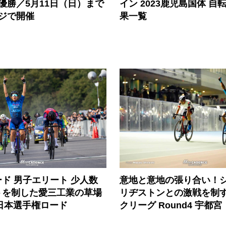
優勝／5月11日（日）まで
イン 2023鹿児島国体 自
ージで開催
果一覧
ド 男子エリート 少人数
意地と意地の張り合い！
トを制した愛三工業の草場
リヂストンとの激戦を制
全日本選手権ロード
クリーグ Round4 宇都宮