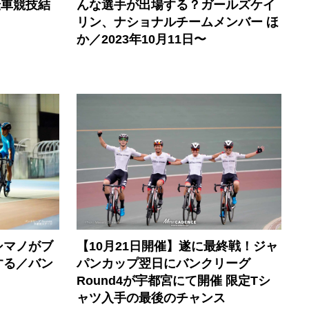
転車競技結
んな選手が出場する？ガールズケイ
リン、ナショナルチームメンバー ほ
か／2023年10月11日〜
シマノがブ
【10月21日開催】遂に最終戦！ジャ
する／バン
パンカップ翌日にバンクリーグ
Round4が宇都宮にて開催 限定Tシ
ャツ入手の最後のチャンス