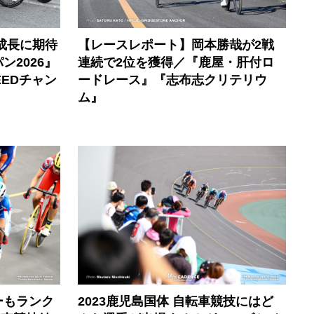
成長に期待
【レースレポート】岡本勝哉が2戦
2026』
連続で2位を獲得／『鹿屋・肝付ロ
EEDチャン
ードレース』『志布志クリテリウ
ム』
ーもランク
2023鹿児島国体 自転車競技にはど