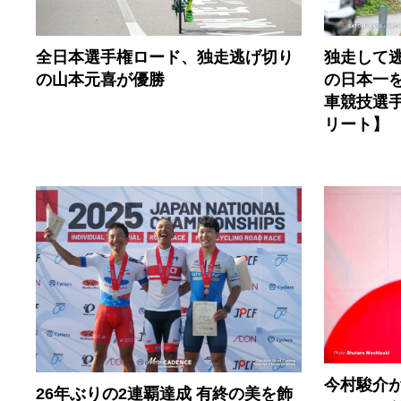
全日本選手権ロード、独走逃げ切り
独走して
の山本元喜が優勝
の日本一を
車競技選
リート】
今村駿介
26年ぶりの2連覇達成 有終の美を飾