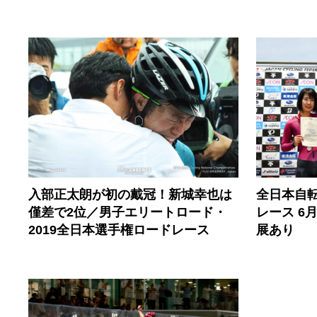
入部正太朗が初の戴冠！新城幸也は
全日本自
僅差で2位／男子エリートロード・
レース 6
2019全日本選手権ロードレース
展あり