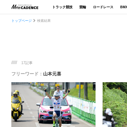
トラック競技
競輪
ロードレース
BM
トップページ
検索結果
/////
17記事
フリーワード：
山本元喜