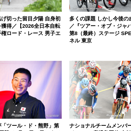
多くの課題 しかし今後の
逃げ切った留目夕陽 自身初
／『ツアー・オブ・ジャパン
獲得／【2026全日本自転
第8（最終）ステージ SP
手権ロード・レース 男子エ
ネル 東京
が「ツール・ド・熊野」第
ナショナルチームメンバ