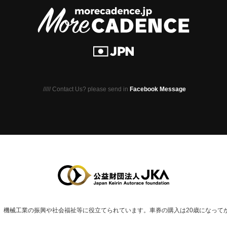
///// Contact Us? please send in
Facebook Message
、
機械⼯業の振興や社会福祉等に役⽴てられています。
車券の購入は20歳になって