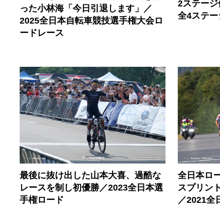
2ステージ
った小林海「今日引退します」／
全4ステ
2025全日本自転車競技選手権大会ロ
ードレース
最後に抜け出した山本大喜、過酷な
全日本ロー
レースを制し初優勝／2023全日本選
スプリン
手権ロード
／2021