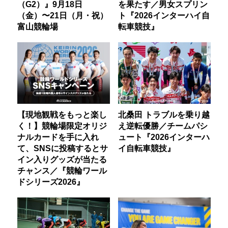
（G2）』9月18日
を果たす／男女スプリン
（金）〜21日（月・祝）
ト『2026インターハイ自
富山競輪場
転車競技』
【現地観戦をもっと楽し
北桑田 トラブルを乗り越
く！】競輪場限定オリジ
え逆転優勝／チームパシ
ナルカードを手に入れ
ュート『2026インターハ
て、SNSに投稿するとサ
イ自転車競技』
イン入りグッズが当たる
チャンス／『競輪ワール
ドシリーズ2026』