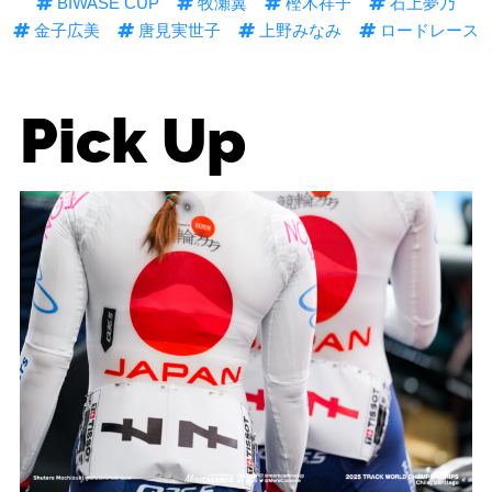
BIWASE CUP
牧瀬翼
樫木祥子
石上夢乃
金子広美
唐見実世子
上野みなみ
ロードレース
Pick Up