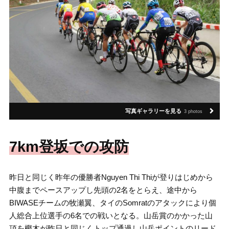
写真ギャラリーを見る
3 photos
7km登坂での攻防
昨日と同じく昨年の優勝者Nguyen Thi Thiが登りはじめから
中腹までペースアップし先頭の2名をとらえ、途中から
BIWASEチームの牧瀬翼、タイのSomratのアタックにより個
人総合上位選手の6名での戦いとなる。山岳賞のかかった山
頂を樫木が昨日と同じくトップ通過し山岳ポイントのリード