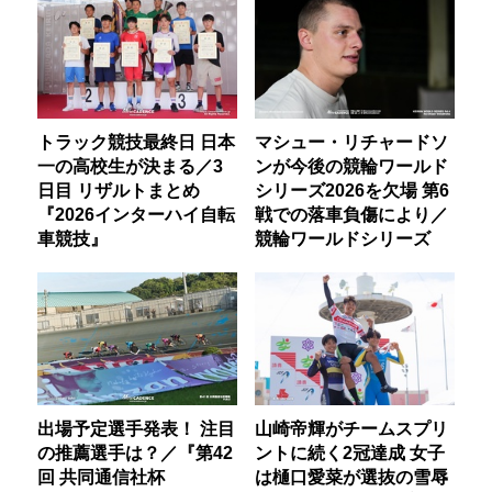
トラック競技最終日 日本
マシュー・リチャードソ
一の高校生が決まる／3
ンが今後の競輪ワールド
日目 リザルトまとめ
シリーズ2026を欠場 第6
『2026インターハイ自転
戦での落車負傷により／
車競技』
競輪ワールドシリーズ
出場予定選手発表！ 注目
山崎帝輝がチームスプリ
の推薦選手は？／『第42
ントに続く2冠達成 女子
回 共同通信社杯
は樋口愛菜が選抜の雪辱