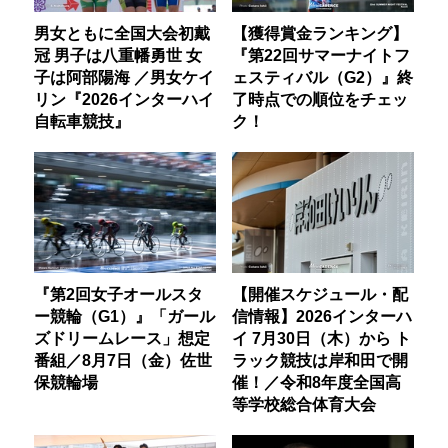
男女ともに全国大会初戴
【獲得賞金ランキング】
冠 男子は八重幡勇世 女
『第22回サマーナイトフ
子は阿部陽海 ／男女ケイ
ェスティバル（G2）』終
リン『2026インターハイ
了時点での順位をチェッ
自転車競技』
ク！
『第2回女子オールスタ
【開催スケジュール・配
ー競輪（G1）』「ガール
信情報】2026インターハ
ズドリームレース」想定
イ 7月30日（木）から ト
番組／8月7日（金）佐世
ラック競技は岸和田で開
保競輪場
催！／令和8年度全国高
等学校総合体育大会