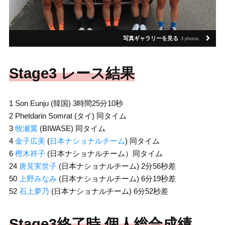
写真ギャラリーを見る
3 photos
Stage3 レース結果
1 Son Eunju (韓国) 3時間25分10秒
2 Phetdarin Somrat (タイ) 同タイム
3
牧瀬翼
(BIWASE) 同タイム
4
金子広美
(
日本ナショナルチーム
) 同タイム
6
樫木祥子
(日本ナショナルチーム）同タイム
24
唐見実世子
(日本ナショナルチーム) 2分56秒差
50
上野みなみ
(日本ナショナルチーム) 6分19秒差
52
石上夢乃
(日本ナショナルチーム) 6分52秒差
Stage3終了時 個人総合成績