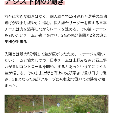
アシスト陣の働き
前半は大きな動きはなく、個人総合で15分遅れた選手の単独
逃げが決まり緩やかに進む。個人総合リーダーを擁する日本
チームは力を温存しながらレースを進める。その後ステージ
を狙いたいチームが逃げを作り、2名の先頭集団と2名の追走
集団が出来る。
先頭とは最大5分弱まで差が広がったため、ステージを狙い
たいチームと協力しつつ、日本チームは上野みなみと石上夢
乃が集団コントロールを開始。するとあっという間にタイム
差が縮まる。そのまま上野と石上の先頭牽きで登り口まで進
み、2名となった先頭グループに40秒差で登りでの勝負が始
まった。