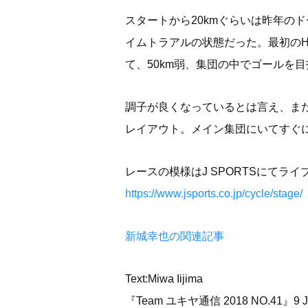
スタートから20kmぐらいは昨年の
イムトラアルの状態だった。最初の
て、50km弱、集団の中でゴールを
調子が良くなっているとは言え、ま
レイアウト。メイン集団にいてすぐ
レースの模様はJ SPORTSにてラ
https://www.jsports.co.jp/cycle/stage/
新城幸也の関連記事
Text:Miwa Iijima
『Team ユキヤ通信 2018 NO.41』9 J