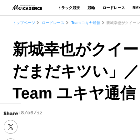
トラック競技
競輪
ロードレース
BM
トップページ
ロードレース
Team ユキヤ通信
新城幸也がクイーンス
新城幸也がクイー
だまだキツい」／
Team ユキヤ通信 2
2018/06/12
Share