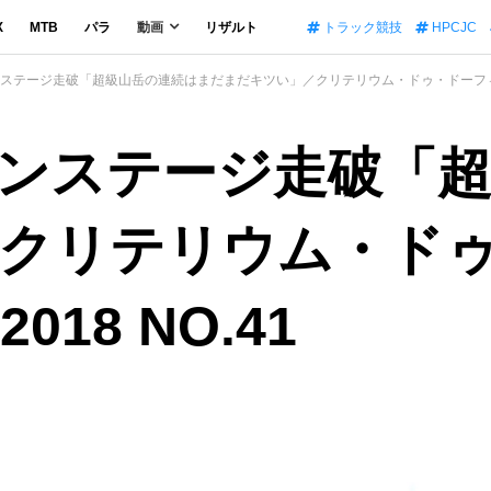
X
MTB
パラ
動画
リザルト
トラック競技
HPCJC
テージ走破「超級山岳の連続はまだまだキツい」／クリテリウム・ドゥ・ドーフィネ Tea
ンステージ走破「
クリテリウム・ド
018 NO.41