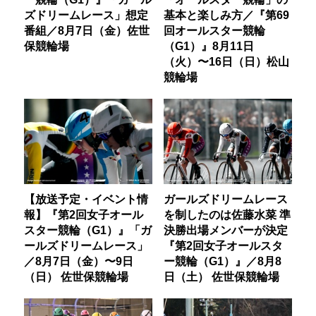
ズドリームレース」想定
基本と楽しみ方／『第69
番組／8月7日（金）佐世
回オールスター競輪
保競輪場
（G1）』8月11日
（火）〜16日（日）松山
競輪場
【放送予定・イベント情
ガールズドリームレース
報】『第2回女子オール
を制したのは佐藤水菜 準
スター競輪（G1）』「ガ
決勝出場メンバーが決定
ールズドリームレース」
『第2回女子オールスタ
／8月7日（金）〜9日
ー競輪（G1）』／8月8
（日） 佐世保競輪場
日（土） 佐世保競輪場