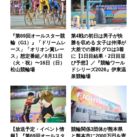
『第69回オールスター競
第4戦の初日は男子が快
輪（G1）』「ドリームレ
勝を収める 女子は仲澤が
ース」「オリオン賞レー
大差での勝利 グロは3着
ス」想定番組／8月11日
に【1日目結果・2日目並
（火・祝）〜16日（日）
び予想】／『競輪ワール
松山競輪場
ドシリーズ2026』伊東温
泉競輪場
【放送予定・イベント情
競輪関係3団体が熊本県
報】『第69回オールスタ
と熊本市に2000万円を寄