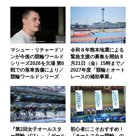
マシュー・リチャードソ
令和８年熊本地震による
ンが今後の競輪ワールド
緊急支援の募集を開始 8
シリーズ2026を欠場 第6
月21日（金）15時まで／
戦での落車負傷により／
2027年度「競輪とオート
競輪ワールドシリーズ
レースの補助事業」
『第2回女子オールスタ
初心者にこそおすすめ！
ー競輪（G1）』「ガール
「オールスター競輪」の