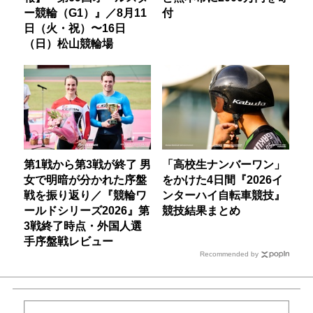
ー競輪（G1）』／8月11
付
日（火・祝）〜16日
（日）松山競輪場
第1戦から第3戦が終了 男
「高校生ナンバーワン」
女で明暗が分かれた序盤
をかけた4日間『2026イ
戦を振り返り／『競輪ワ
ンターハイ自転車競技』
ールドシリーズ2026』第
競技結果まとめ
3戦終了時点・外国人選
手序盤戦レビュー
Recommended by