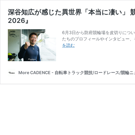
深谷知広が感じた異世界「本当に凄い」 
2026』
6月3日から防府競輪場を皮切りについに
たちのプロフィールやインタビュー、
深
を読む
谷
知
広
が
More CADENCE - 自転車トラック競技/ロードレース/競輪
感
じ
た
異
世
界
「本
当
に
凄