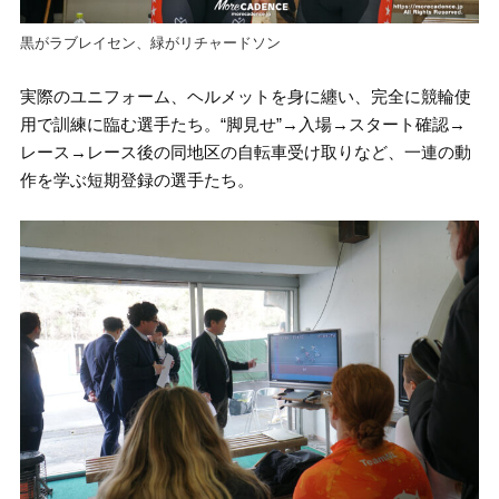
黒がラブレイセン、緑がリチャードソン
実際のユニフォーム、ヘルメットを身に纏い、完全に競輪使
用で訓練に臨む選手たち。“脚見せ”→入場→スタート確認→
レース→レース後の同地区の自転車受け取りなど、一連の動
作を学ぶ短期登録の選手たち。