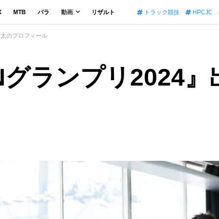
X
MTB
パラ
動画
リザルト
トラック競技
HPCJC
本雄太のプロフィール
INグランプリ2024