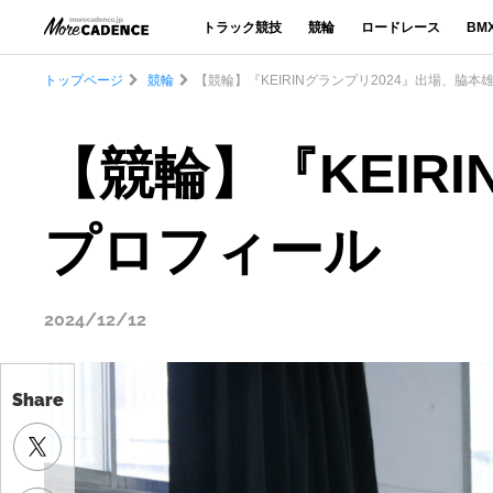
トラック競技
競輪
ロードレース
BM
トップページ
競輪
【競輪】『KEIRINグランプリ2024』出場、脇
【競輪】『KEIR
プロフィール
2024/12/12
Share