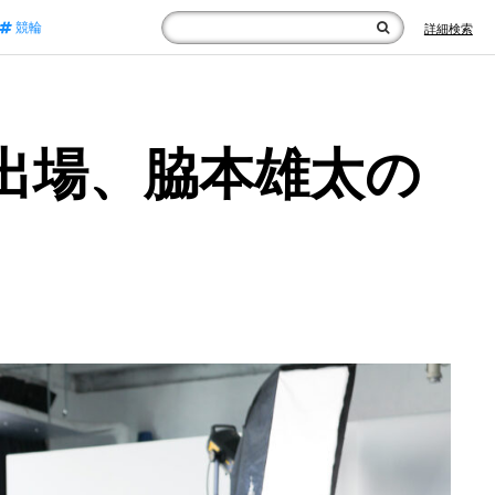
競輪
詳細検索
』出場、脇本雄太の