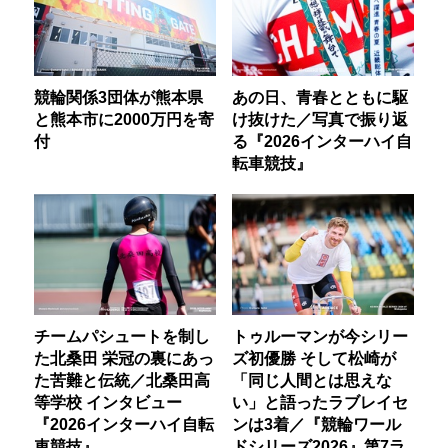
競輪関係3団体が熊本県
あの日、青春とともに駆
と熊本市に2000万円を寄
け抜けた／写真で振り返
付
る『2026インターハイ自
転車競技』
チームパシュートを制し
トゥルーマンが今シリー
た北桑田 栄冠の裏にあっ
ズ初優勝 そして松崎が
た苦難と伝統／北桑田高
「同じ人間とは思えな
等学校 インタビュー
い」と語ったラブレイセ
『2026インターハイ自転
ンは3着／『競輪ワール
車競技』
ドシリーズ2026』第7ラ