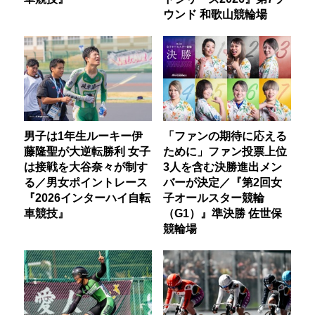
ウンド 和歌山競輪場
男子は1年生ルーキー伊
「ファンの期待に応える
藤隆聖が大逆転勝利 女子
ために」ファン投票上位
は接戦を大谷奈々が制す
3人を含む決勝進出メン
る／男女ポイントレース
バーが決定／『第2回女
『2026インターハイ自転
子オールスター競輪
車競技』
（G1）』準決勝 佐世保
競輪場