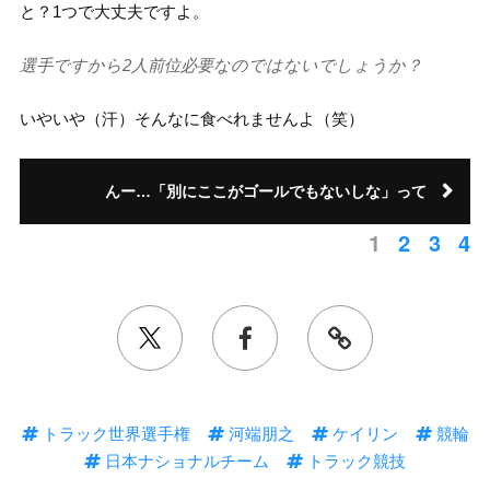
と？1つで大丈夫ですよ。
選手ですから2人前位必要なのではないでしょうか？
いやいや（汗）そんなに食べれませんよ（笑）
んー…「別にここがゴールでもないしな」って
1
2
3
4
トラック世界選手権
河端朋之
ケイリン
競輪
日本ナショナルチーム
トラック競技