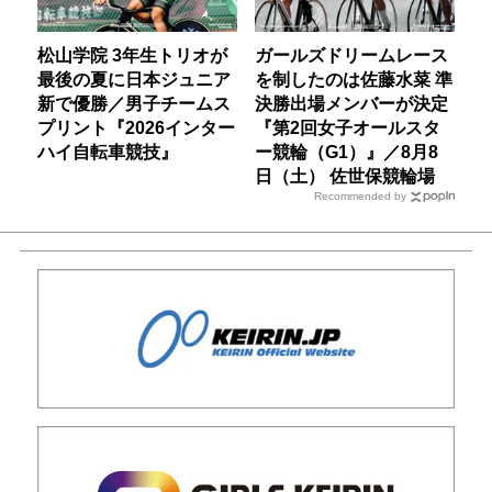
松山学院 3年生トリオが
ガールズドリームレース
最後の夏に日本ジュニア
を制したのは佐藤水菜 準
新で優勝／男子チームス
決勝出場メンバーが決定
プリント『2026インター
『第2回女子オールスタ
ハイ自転車競技』
ー競輪（G1）』／8月8
日（土） 佐世保競輪場
Recommended by