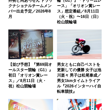
外勢と同あっせん トラッ
輪（G1）』「ドリームレ
クナショナルチームメン
ース」「オリオン賞レー
バー出走予定／2026年8
ス」想定番組／8月11日
月
（火・祝）〜16日（日）
松山競輪場
【並び予想】『第69回オ
男女ともに自己ベストを
ールスター競輪（G1）』
更新しての優勝 女子は池
初日「オリオン賞レー
川楽々 男子は松尾泰成／
ス」／8月11日（火・
男女1kmタイムトライア
祝）松山競輪場
ル『2026インターハイ自
転車競技』