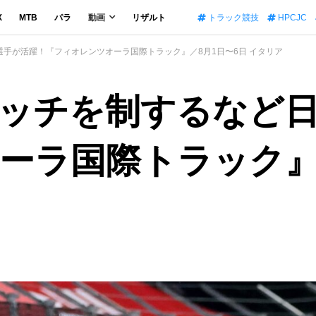
X
MTB
パラ
動画
リザルト
トラック競技
HPCJC
手が活躍！『フィオレンツオーラ国際トラック』／8月1日〜6日 イタリア
ッチを制するなど
ーラ国際トラック』／