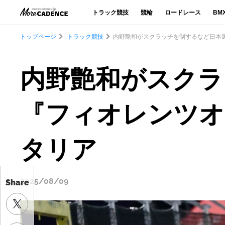
トラック競技
競輪
ロードレース
BM
トップページ
トラック競技
内野艶和がスクラッチを制するなど日本選
内野艶和がスクラ
『フィオレンツオ
タリア
2025/08/09
Share