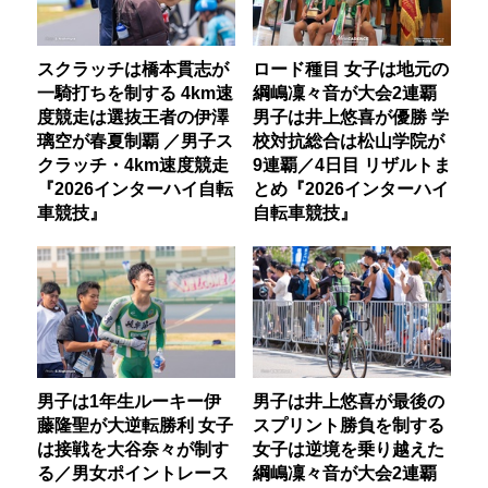
スクラッチは橋本貫志が
ロード種目 女子は地元の
一騎打ちを制する 4km速
綱嶋凜々音が大会2連覇
度競走は選抜王者の伊澤
男子は井上悠喜が優勝 学
璃空が春夏制覇 ／男子ス
校対抗総合は松山学院が
クラッチ・4km速度競走
9連覇／4日目 リザルトま
『2026インターハイ自転
とめ『2026インターハイ
車競技』
自転車競技』
男子は1年生ルーキー伊
男子は井上悠喜が最後の
藤隆聖が大逆転勝利 女子
スプリント勝負を制する
は接戦を大谷奈々が制す
女子は逆境を乗り越えた
る／男女ポイントレース
綱嶋凜々音が大会2連覇