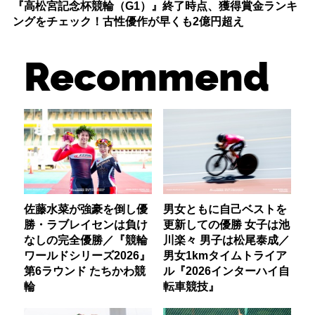
『高松宮記念杯競輪（G1）』終了時点、獲得賞金ランキ
ングをチェック！古性優作が早くも2億円超え
Recommend
佐藤水菜が強豪を倒し優
男女ともに自己ベストを
勝・ラブレイセンは負け
更新しての優勝 女子は池
なしの完全優勝／『競輪
川楽々 男子は松尾泰成／
ワールドシリーズ2026』
男女1kmタイムトライア
第6ラウンド たちかわ競
ル『2026インターハイ自
輪
転車競技』