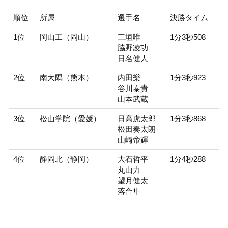
順位
所属
選手名
決勝タイム
1位
岡山工（岡山）
三垣唯
1分3秒508
脇野凌功
日名健人
2位
南大隅（熊本）
内田樂
1分3秒923
谷川泰貴
山本武蔵
3位
松山学院（愛媛）
日高虎太郎
1分3秒868
松田奏太朗
山崎帝輝
4位
静岡北（静岡）
大石哲平
1分4秒288
丸山力
望月健太
落合隼