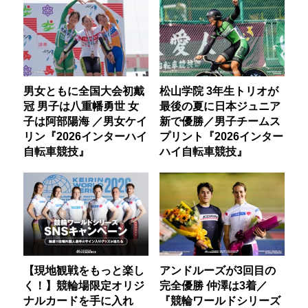
男女ともに全国大会初戴
松山学院 3年生トリオが
冠 男子は八重幡勇世 女
最後の夏に日本ジュニア
子は阿部陽海 ／男女ケイ
新で優勝／男子チームス
リン『2026インターハイ
プリント『2026インター
自転車競技』
ハイ自転車競技』
【現地観戦をもっと楽し
アンドルーズが3回目の
く！】競輪場限定オリジ
完全優勝 仲澤は3着／
ナルカードを手に入れ
『競輪ワールドシリーズ