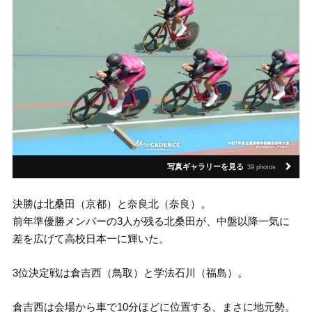
写真ギャラリーを見る
39 photos
決勝は北桑田（京都）と奈良北（奈良）。
前年準優勝メンバーの3人が残る北桑田が、中盤以降一気に
差を広げて高校日本一に輝いた。
3位決定戦は倉吉西（鳥取）と学法石川（福島）。
倉吉西は会場から車で10分ほどに位置する、まさに地元勢。