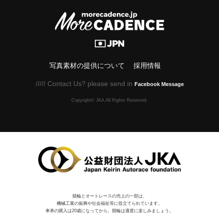
写真素材の提供について
採用情報
///// Contact Us? please send in
Facebook Message
Copyright© JKA.All Rights Reserved.
競輪とオートレースの売上の一部は、
機械⼯業の振興や社会福祉等に役⽴てられています。
車券の購入は20歳になってから。競輪は適度に楽しみましょう。