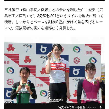
三谷優空（松山学院／愛媛）との争いを制した白井愛美（広
島市工／広島）が、3分52秒804というタイムで選抜に続いて
優勝。しっかりとペースを刻み終盤にかけて差を広げるレー
スで、選抜覇者の実力を遺憾なく発揮した。
写真ギャラリーを見る
39 photos