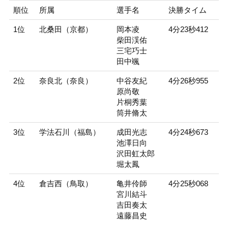
順位
所属
選手名
決勝タイム
1位
北桑田（京都）
岡本凌
4分23秒412
柴田渓佑
三宅巧士
田中颯
2位
奈良北（奈良）
中谷友紀
4分26秒955
原尚敬
片桐秀葉
筒井脩太
3位
学法石川（福島）
成田光志
4分24秒673
池澤日向
沢田虹太郎
堀太鳳
4位
倉吉西（鳥取）
亀井伶師
4分25秒068
宮川結斗
吉田奏太
遠藤昌史