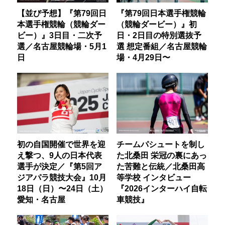
【並び予想】『第79回日
『第79回日本選手権競輪
本選手権競輪（競輪ダー
（競輪ダービー）』初
ビー）』3日目・二次予
日・2日目の特別選抜予
選／名古屋競輪場・5月1
選 想定番組／名古屋競輪
日
場・4月29日〜
初の自国開催で世界を迎
チームパシュートを制し
え撃つ、9人の日本代表
た北桑田 栄冠の裏にあっ
選手が決定／『第5回ア
た苦難と伝統／北桑田高
ジアパラ競技大会』10月
等学校 インタビュー
18日（日）〜24日（土）
『2026インターハイ自転
愛知・名古屋
車競技』