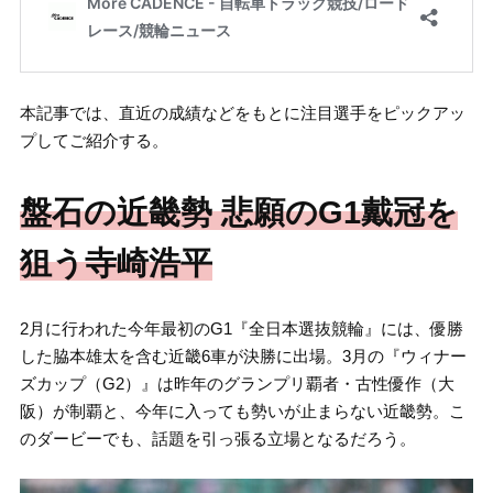
本記事では、直近の成績などをもとに注目選手をピックアッ
プしてご紹介する。
盤石の近畿勢 悲願のG1戴冠を
狙う寺崎浩平
2月に行われた今年最初のG1『全日本選抜競輪』には、優勝
した脇本雄太を含む近畿6車が決勝に出場。3月の『ウィナー
ズカップ（G2）』は昨年のグランプリ覇者・古性優作（大
阪）が制覇と、今年に入っても勢いが止まらない近畿勢。こ
のダービーでも、話題を引っ張る立場となるだろう。