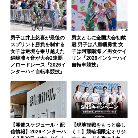
男子は井上悠喜が最後の
男女ともに全国大会初戴
スプリント勝負を制する
冠 男子は八重幡勇世 女
女子は逆境を乗り越えた
子は阿部陽海 ／男女ケイ
綱嶋凜々音が大会2連覇
リン『2026インターハイ
／ロードレース『2026イ
自転車競技』
ンターハイ自転車競技』
【開催スケジュール・配
【現地観戦をもっと楽し
信情報】2026インターハ
く！】競輪場限定オリジ