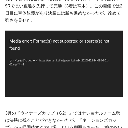
9Rで長い距離を先行して完勝（3着は窪木）。この開催では2
日目に車体故障があり決勝には勝ち進めなかったが、改めて
強さを見せた。
動
画
Media error: Format(s) not supported or source(s) not
プ
found
レ
ー
ファイルをダウンロード: https://wm.st.keirin.jp/wm-keirin34/20250422-34-03-09-01-
ヤ
00.mp4?_=4
ー
3月の『ウィナーズカップ（G2）』ではナショナルチーム勢
は決勝に残ることができなかったが、『ネーションズカッ
プ』から帰国後すぐの出場、という側面もあった。“癖のない