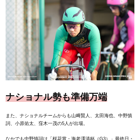
ナショナル勢も準備万端
また、ナショナルチームからも山﨑賢人、太田海也、中野慎
詞、小原佑太、窪木一茂の5人が出場。
なかでも中野慎詞は「桜花賞・海老澤清杯（G3）」最終日・