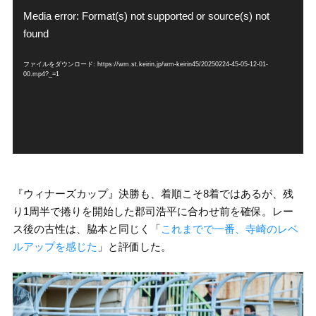
画
Media error: Format(s) not supported or source(s) not
プ
found
レ
ー
ファイルをダウンロード: https://wm.st.keirin.jp/wm-keirin45/20250224-45-05-12-01-
ヤ
00.mp4?_=1
ー
『ウィナーズカップ』決勝も、着順こそ8着ではあるが、残
り1周半で捲りを開始した郡司浩平に合わせ前を確保。レー
ス後の古性は、脇本と同じく「
これまでで一番、寺崎のレベ
ルアップを感じた
」と評価した。