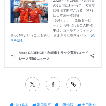
清水裕友
郡司浩平
中野慎詞
太田海也