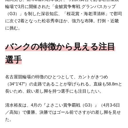
輪場で3月に開催された「金鯱賞争奪戦 グランパスカップ
（G3）」を制した深谷知広、「桜花賞・海老澤清杯」で郡司
に次ぐ2着となった松谷秀幸ほか、強力な布陣。打倒・近畿
に挑む。
バンクの特徴から見える注目
選手
名古屋競輪場の特徴のひとつとして、カントがきつめ
（34°1′47″）の走路であることが挙げられる。直線も58.8mと
長いため、鋭い差し脚を持つ選手にも注目したい。
清水裕友は、4月の『よさこい賞争覇戦（G3）』（4月3-6日
／高知）で優勝。決勝ではゴール前でさすがの差し脚を見せ
た。