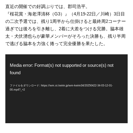
直近の開催での好調ぶりでは、郡司浩平。
『桜花賞・海老澤清杯（G3）』（4月19-22日／川崎）3日目
の二次予選では、残り1周半から仕掛けると最終周2コーナー
過ぎでは後ろを引き離し、2着に大差をつける完勝。脇本雄
太・犬伏湧也らが豪華メンバーがそろった決勝も、残り半周
で逃げる脇本を力強く捲って完全優勝を果たした。
動
画
Media error: Format(s) not supported or source(s) not
プ
found
レ
ー
ファイルをダウンロード: https://wm.st.keirin.jp/wm-keirin34/20250422-34-03-12-01-
ヤ
00.mp4?_=2
ー