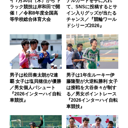
イ 7月30日（木）から ト
ナルカードを手に入れ
ラック競技は岸和田で開
て、SNSに投稿するとサ
催！／令和8年度全国高
イン入りグッズが当たる
等学校総合体育大会
チャンス／『競輪ワール
ドシリーズ2026』
男子は松田奏太朗が2連
男子は1年生ルーキー伊
覇 女子は塩貝穂佳が優勝
藤隆聖が大逆転勝利 女子
／男女個人パシュート
は接戦を大谷奈々が制す
『2026インターハイ自転
る／男女ポイントレース
車競技』
『2026インターハイ自転
車競技』