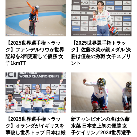
【2025世界選手権トラッ
【2025世界選手権トラッ
ク】ファンデルワウが世界
ク】佐藤水菜が銀メダル 決
記録を2回更新して優勝 女
勝は僅差の激戦 女子スプリ
子1kmTT
ント
【2025世界選手権トラッ
新チャンピオンの名は佐藤
ク】オランダがイギリスを
水菜 日本史上初の優勝 女
撃破し世界トップ 日本は厳
子ケイリン／2024世界選手