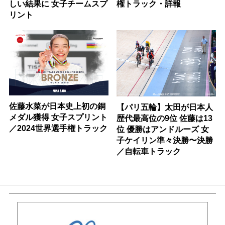
しい結果に 女子チームスプ
権トラック・詳報
リント
佐藤水菜が日本史上初の銅
【パリ五輪】太田が日本人
メダル獲得 女子スプリント
歴代最高位の9位 佐藤は13
／2024世界選手権トラック
位 優勝はアンドルーズ 女
子ケイリン準々決勝〜決勝
／自転車トラック