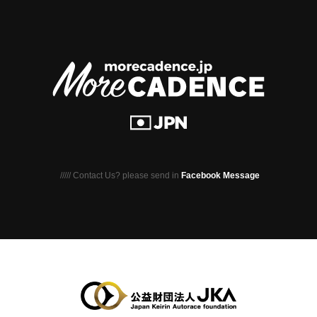
///// Contact Us? please send in
Facebook Message