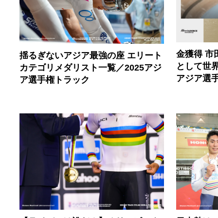
金獲得 
揺るぎないアジア最強の座 エリート
として世界
カテゴリメダリスト一覧／2025アジ
アジア選手
ア選手権トラック