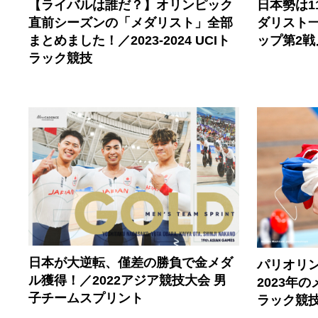
【ライバルは誰だ？】オリンピック
日本勢は1
直前シーズンの「メダリスト」全部
ダリスト一
まとめました！／2023-2024 UCIト
ップ第2戦
ラック競技
日本が大逆転、僅差の勝負で金メダ
パリオリ
ル獲得！／2022アジア競技大会 男
2023年
子チームスプリント
ラック競