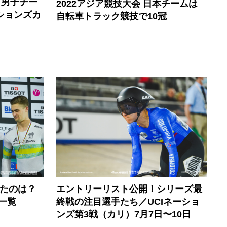
 男子チー
2022アジア競技大会 日本チームは
ションズカ
自転車トラック競技で10冠
ったのは？
エントリーリスト公開！シリーズ最
ト一覧
終戦の注目選手たち／UCIネーショ
ンズ第3戦（カリ）7月7日〜10日