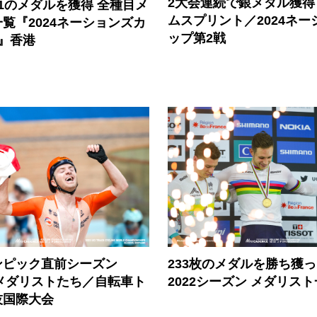
2大会連続で銀メダル獲得
1のメダルを獲得 全種目メ
ムスプリント／2024ネー
覧『2024ネーションズカ
ップ第2戦
』香港
ンピック直前シーズン
233枚のメダルを勝ち獲
のメダリストたち／自転車ト
2022シーズン メダリス
技国際大会