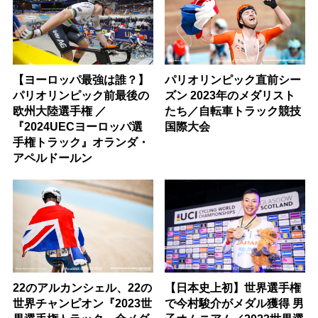
【ヨーロッパ最強は誰？】
パリオリンピック直前シー
パリオリンピック前最後の
ズン 2023年のメダリスト
欧州大陸選手権 ／
たち／自転車トラック競技
『2024UECヨーロッパ選
国際大会
手権トラック』オランダ・
アペルドールン
22のアルカンシェル、22の
【日本史上初】世界選手権
世界チャンピオン『2023世
で今村駿介がメダル獲得 男