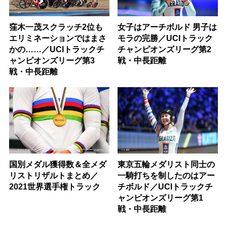
窪木一茂スクラッチ2位も
女子はアーチボルド 男子は
エリミネーションではまさ
モラの完勝／UCIトラック
かの……／UCIトラックチ
チャンピオンズリーグ第2
ャンピオンズリーグ第3
戦・中長距離
戦・中長距離
国別メダル獲得数＆全メダ
東京五輪メダリスト同士の
リストリザルトまとめ／
一騎打ちを制したのはアー
2021世界選手権トラック
チボルド／UCIトラックチ
ャンピオンズリーグ第1
戦・中長距離