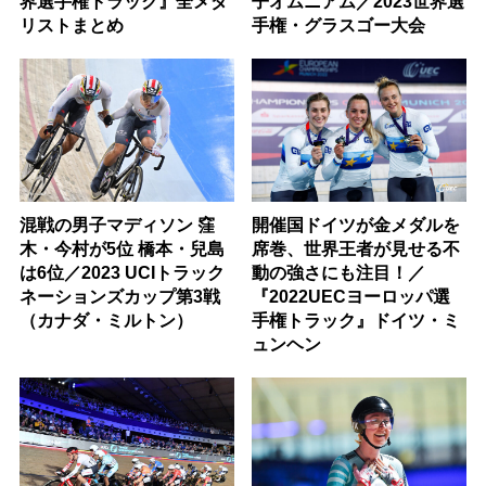
界選手権トラック』全メダ
子オムニアム／2023世界選
リストまとめ
手権・グラスゴー大会
混戦の男子マディソン 窪
開催国ドイツが金メダルを
木・今村が5位 橋本・兒島
席巻、世界王者が見せる不
は6位／2023 UCIトラック
動の強さにも注目！／
ネーションズカップ第3戦
『2022UECヨーロッパ選
（カナダ・ミルトン）
手権トラック』ドイツ・ミ
ュンヘン