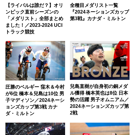
【ライバルは誰だ？】オリ
全種目メダリスト一覧
ンピック直前シーズンの
『2024ネーションズカップ
「メダリスト」全部まとめ
第3戦』カナダ・ミルトン
ました！／2023-2024 UCI
トラック競技
兒島直樹が自身初の銅メダ
圧勝のベルギー 窪木＆今村
ル獲得 橋本英也は8位 日本
が6位 橋本＆兒島は10位 男
勢の活躍 男子オムニアム／
子マディソン／2024ネーシ
2024ネーションズカップ第
ョンズカップ第3戦 カナ
2戦
ダ・ミルトン