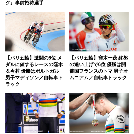
グ』事前招待選手
【パリ五輪】激闘の6位 メ
【パリ五輪】窪木一茂 終盤
ダルに値するレースの窪木
の追い上げで6位 優勝は開
＆今村 優勝はポルトガル
催国フランスのトマ 男子オ
男子マディソン／自転車ト
ムニアム／自転車トラック
ラック