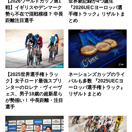
【2026ワールドカップ第1
世界新記録が4つ誕生
戦】イギリスやデンマーク
『2026UECヨーロッパ選
勢ら不在で混戦模様？ 中長
手権トラック』リザルトま
距離注目選手
とめ
【2025世界選手権トラッ
ネーションズカップのライ
ク】女子ロード最強スプリ
バルも多数 『2025UECヨ
ンターのロレナ・ヴィーヴ
ーロッパ選手権トラック』
ェス、男子18歳の超新星ら
リザルトまとめ
が勢揃い！ 中長距離・注目
選手