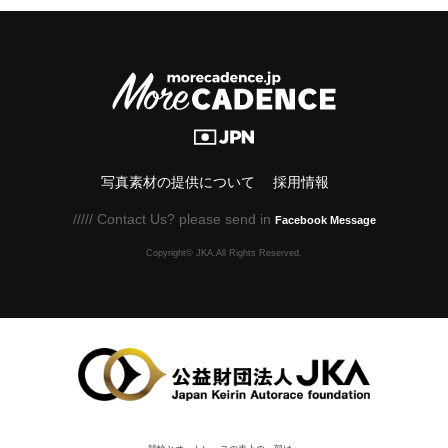
写真素材の提供について
採用情報
///// Contact Us? please send in
Facebook Message
Copyright© JKA.All Rights Reserved.