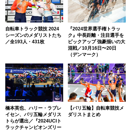
自転車トラック競技 2024
『2024世界選手権トラッ
シーズンのメダリストたち
ク』中長距離・注目選手を
／全193人・431枚
ピックアップ 強豪揃いの大
混戦／10月16日〜20日
（デンマーク）
橋本英也、ハリー・ラブレ
【パリ五輪】自転車競技メ
イセン、パリ五輪メダリス
ダリストまとめ
トらが選出／『2024UCIト
ラックチャンピオンズリー