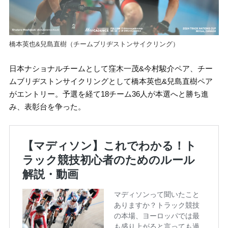
橋本英也&兒島直樹（チームブリヂストンサイクリング）
日本ナショナルチームとして窪木一茂&今村駿介ペア、チー
ムブリヂストンサイクリングとして橋本英也&兒島直樹ペア
がエントリー。予選を経て18チーム36人が本選へと勝ち進
み、表彰台を争った。