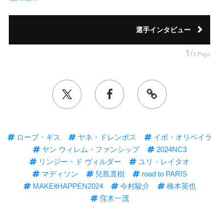
選手インタビュー
1/
2 Page
ローブ・ギス
ヤネ・ドレンボス
イボ・オリベイラ
ヤン ウィレム・ファンシップ
2024NC3
リンジー・ド ヴィルダー
ユリ・レイタオ
マディソン
兒島直樹
road to PARIS
MAKEitHAPPEN2024
今村駿介
橋本英也
窪木一茂