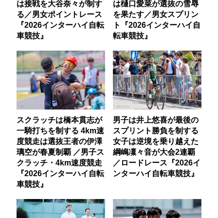
は接戦を大谷奈々が制す
は樋口愛菜が選抜の雪辱
る／男女ポイントレース
を果たす／男女スプリン
『2026インターハイ自転
ト『2026インターハイ自
車競技』
転車競技』
スクラッチは橋本貫志が
男子は井上悠喜が最後の
一騎打ちを制する 4km速
スプリント勝負を制する
度競走は選抜王者の伊澤
女子は逆境を乗り越えた
璃空が春夏制覇 ／男子ス
綱嶋凜々音が大会2連覇
クラッチ・4km速度競走
／ロードレース『2026イ
『2026インターハイ自転
ンターハイ自転車競技』
車競技』