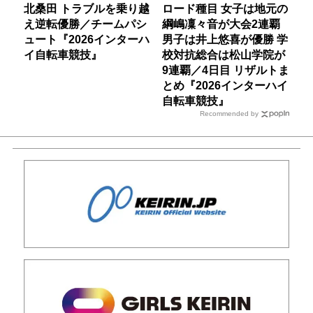
北桑田 トラブルを乗り越
ロード種目 女子は地元の
え逆転優勝／チームパシ
綱嶋凜々音が大会2連覇
ュート『2026インターハ
男子は井上悠喜が優勝 学
イ自転車競技』
校対抗総合は松山学院が
9連覇／4日目 リザルトま
とめ『2026インターハイ
自転車競技』
Recommended by