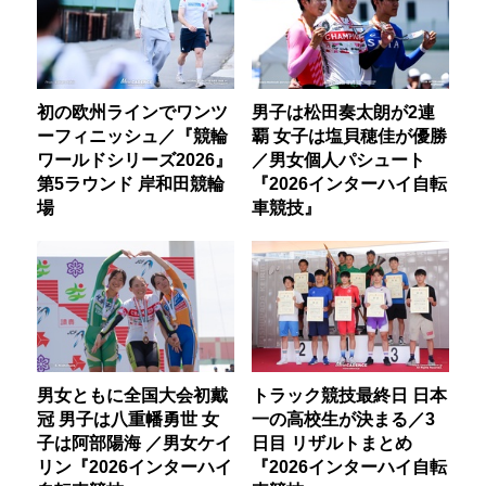
初の欧州ラインでワンツ
男子は松田奏太朗が2連
ーフィニッシュ／『競輪
覇 女子は塩貝穂佳が優勝
ワールドシリーズ2026』
／男女個人パシュート
第5ラウンド 岸和田競輪
『2026インターハイ自転
場
車競技』
男女ともに全国大会初戴
トラック競技最終日 日本
冠 男子は八重幡勇世 女
一の高校生が決まる／3
子は阿部陽海 ／男女ケイ
日目 リザルトまとめ
リン『2026インターハイ
『2026インターハイ自転