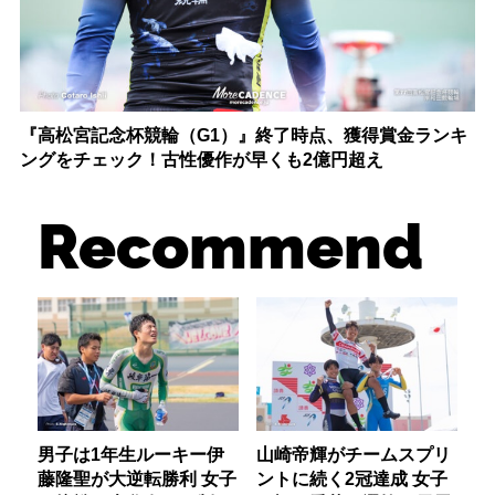
『高松宮記念杯競輪（G1）』終了時点、獲得賞金ランキ
ングをチェック！古性優作が早くも2億円超え
Recommend
男子は1年生ルーキー伊
山崎帝輝がチームスプリ
藤隆聖が大逆転勝利 女子
ントに続く2冠達成 女子