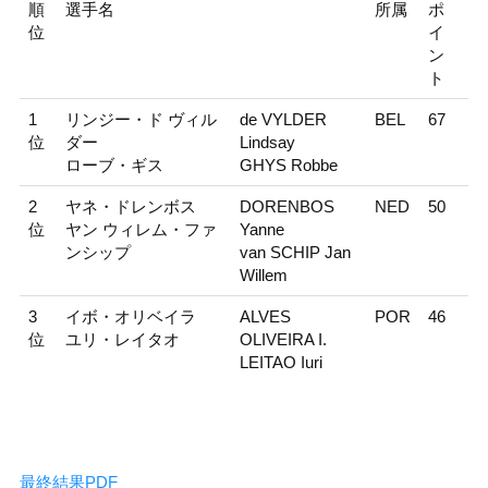
順
選手名
所属
ポ
位
イ
ン
ト
1
リンジー・ド ヴィル
de VYLDER
BEL
67
位
ダー
Lindsay
ローブ・ギス
GHYS Robbe
2
ヤネ・ドレンボス
DORENBOS
NED
50
位
ヤン ウィレム・ファ
Yanne
ンシップ
van SCHIP Jan
Willem
3
イボ・オリベイラ
ALVES
POR
46
位
ユリ・レイタオ
OLIVEIRA I.
LEITAO Iuri
最終結果PDF