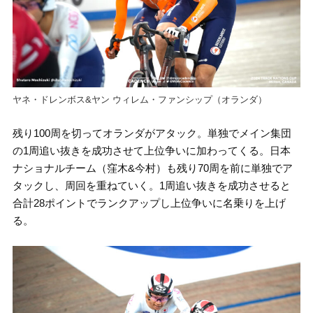
ヤネ・ドレンボス&ヤン ウィレム・ファンシップ（オランダ）
残り100周を切ってオランダがアタック。単独でメイン集団
の1周追い抜きを成功させて上位争いに加わってくる。日本
ナショナルチーム（窪木&今村）も残り70周を前に単独でア
タックし、周回を重ねていく。1周追い抜きを成功させると
合計28ポイントでランクアップし上位争いに名乗りを上げ
る。