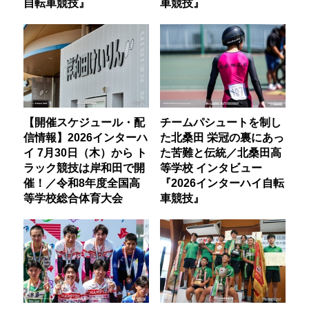
自転車競技』
車競技』
【開催スケジュール・配
チームパシュートを制し
信情報】2026インターハ
た北桑田 栄冠の裏にあっ
イ 7月30日（木）から ト
た苦難と伝統／北桑田高
ラック競技は岸和田で開
等学校 インタビュー
催！／令和8年度全国高
『2026インターハイ自転
等学校総合体育大会
車競技』