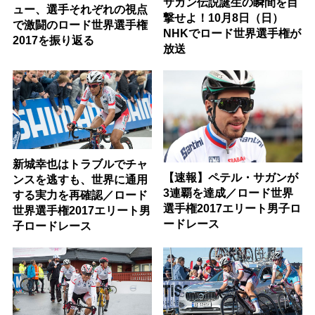
サガン伝説誕生の瞬間を目
ュー、選手それぞれの視点
撃せよ！10月8日（日）
で激闘のロード世界選手権
NHKでロード世界選手権が
2017を振り返る
放送
新城幸也はトラブルでチャ
【速報】ペテル・サガンが
ンスを逃すも、世界に通用
3連覇を達成／ロード世界
する実力を再確認／ロード
選手権2017エリート男子ロ
世界選手権2017エリート男
ードレース
子ロードレース