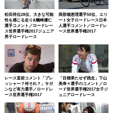
松田祥位28位、大きな可能
與那嶺恵理選手50位、エリ
性を感じる走り&蠣崎優仁
ート女子ロードレース日本
選手コメント／ロードレー
人選手コメント／ロードレ
ス世界選手権2017ジュニア
ース世界選手権2017
男子ロードレース
レース直前コメント「プレ
「目標果たせず残念」下山
ッシャー？何それ？」サガ
美寿々選手のコメント／ロ
ンなど有力選手／ロードレ
ード世界選手権2017女子ジ
ース世界選手権2017
ュニアロードレース