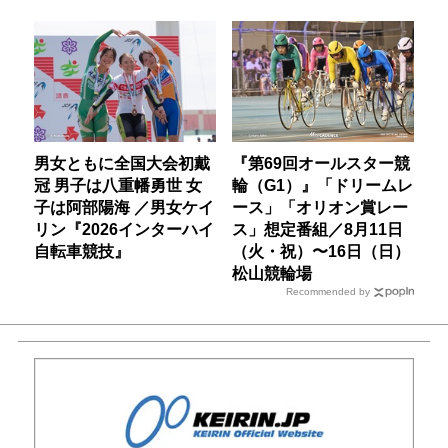
男女ともに全国大会初戴
『第69回オールスター競
冠 男子は八重幡勇世 女
輪（G1）』「ドリームレ
子は阿部陽海 ／男女ケイ
ース」「オリオン賞レー
リン『2026インターハイ
ス」想定番組／8月11日
自転車競技』
（火・祝）〜16日（日）
松山競輪場
Recommended by