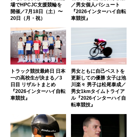
場でHPCJC支援競輪を
／男女個人パシュート
開催／7月18日（土）〜
『2026インターハイ自転
20日（月・祝）
車競技』
トラック競技最終日 日本
男女ともに自己ベストを
一の高校生が決まる／3
更新しての優勝 女子は池
日目 リザルトまとめ
川楽々 男子は松尾泰成／
『2026インターハイ自転
男女1kmタイムトライア
車競技』
ル『2026インターハイ自
転車競技』