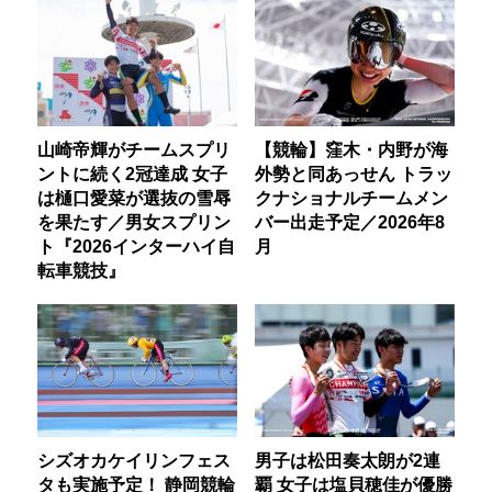
山崎帝輝がチームスプリ
【競輪】窪木・内野が海
ントに続く2冠達成 女子
外勢と同あっせん トラッ
は樋口愛菜が選抜の雪辱
クナショナルチームメン
を果たす／男女スプリン
バー出走予定／2026年8
ト『2026インターハイ自
月
転車競技』
シズオカケイリンフェス
男子は松田奏太朗が2連
タも実施予定！ 静岡競輪
覇 女子は塩貝穂佳が優勝