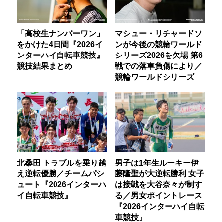
「高校生ナンバーワン」
マシュー・リチャードソ
をかけた4日間『2026イ
ンが今後の競輪ワールド
ンターハイ自転車競技』
シリーズ2026を欠場 第6
競技結果まとめ
戦での落車負傷により／
競輪ワールドシリーズ
北桑田 トラブルを乗り越
男子は1年生ルーキー伊
え逆転優勝／チームパシ
藤隆聖が大逆転勝利 女子
ュート『2026インターハ
は接戦を大谷奈々が制す
イ自転車競技』
る／男女ポイントレース
『2026インターハイ自転
車競技』