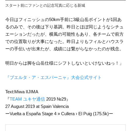
スタート前にファンとの記念写真に応じる新城
今日はフィニッシュの50km手前に3級山岳ポイントが1回あ
るのみで、その後は下り基調。昨日とほぼ同じようなシチュ
エーションだったが、横風の可能性もあり、各チームで前方
での位置取りが大事になった。昨日よりもフィルとハウスラ
ーの手伝いが出来たが、成績には繋がらなかったのが残念。
明日からは脚を山岳仕様にシフトしないといけないねっ！」
『ブエルタ・ア・エスパーニャ』大会公式サイト
Text:Miwa IIJIMA
『
TEAM ユキヤ通信
2019 №29』
27 August 2019 at Spain Valencia
ーVuelta a España Stage 4 » Cullera › El Puig (175.5k)ー