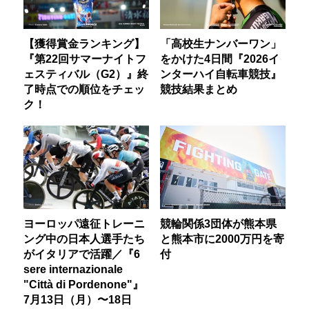
【獲得賞金ランキング】
「高校生ナンバーワン」
『第22回サマーナイトフ
をかけた4日間『2026イ
ェスティバル（G2）』終
ンターハイ自転車競技』
了時点での順位をチェッ
競技結果まとめ
ク！
ヨーロッパ遠征トレーニ
競輪関係3団体が熊本県
ング中の日本人選手たち
と熊本市に2000万円を寄
がイタリアで活躍／『6
付
sere internazionale
"Città di Pordenone"』
7月13日（月）〜18日