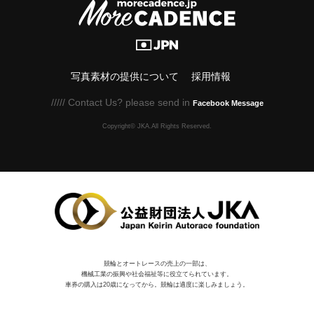
写真素材の提供について
採用情報
///// Contact Us? please send in
Facebook Message
Copyright© JKA.All Rights Reserved.
競輪とオートレースの売上の一部は、
機械⼯業の振興や社会福祉等に役⽴てられています。
車券の購入は20歳になってから。競輪は適度に楽しみましょう。