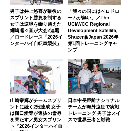
男子は井上悠喜が最後の
「我々の国にはベロドロ
スプリント勝負を制する
ームが無い」／The
女子は逆境を乗り越えた
UCI/WCC Regional
綱嶋凜々音が大会2連覇
Development Satellite,
／ロードレース『2026イ
Shuzenji/Japan 2026年
ンターハイ自転車競技』
第1回トレーニングキャ
ンプ
山崎帝輝がチームスプリ
日本中長距離ナショナル
ントに続く2冠達成 女子
チームが海外遠征で実戦
は樋口愛菜が選抜の雪辱
トレーニング 男子はスイ
を果たす／男女スプリン
スで世界王者と対戦
ト『2026インターハイ自