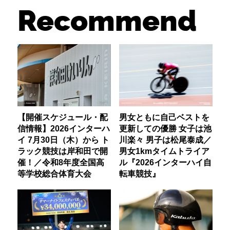
Recommend
【開催スケジュール・配
男女ともに自己ベストを
信情報】2026インターハ
更新しての優勝 女子は池
イ 7月30日（木）から ト
川楽々 男子は松尾泰成／
ラック競技は岸和田で開
男女1kmタイムトライア
催！／令和8年度全国高
ル『2026インターハイ自
等学校総合体育大会
転車競技』