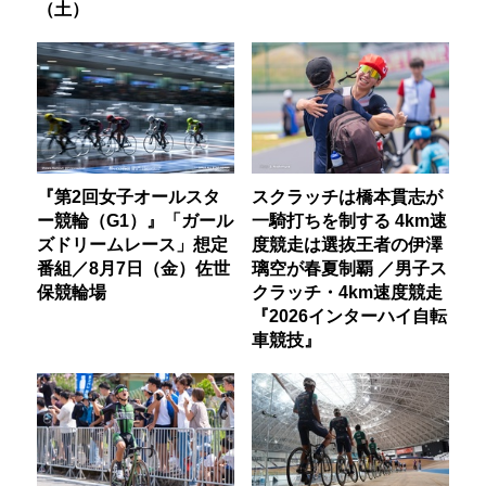
（土）
『第2回女子オールスタ
スクラッチは橋本貫志が
ー競輪（G1）』「ガール
一騎打ちを制する 4km速
ズドリームレース」想定
度競走は選抜王者の伊澤
番組／8月7日（金）佐世
璃空が春夏制覇 ／男子ス
保競輪場
クラッチ・4km速度競走
『2026インターハイ自転
車競技』