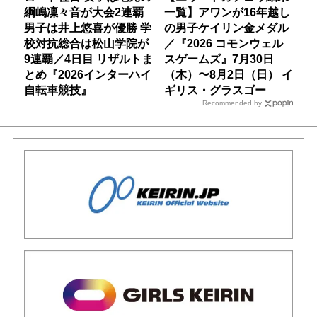
綱嶋凜々音が大会2連覇
一覧】アワンが16年越し
男子は井上悠喜が優勝 学
の男子ケイリン金メダル
校対抗総合は松山学院が
／『2026 コモンウェル
9連覇／4日目 リザルトま
スゲームズ』7月30日
とめ『2026インターハイ
（木）〜8月2日（日） イ
自転車競技』
ギリス・グラスゴー
Recommended by