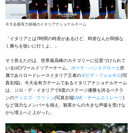
今大会最有力候補のイタリアナショナルチーム
「イタリアとは7時間の時差があるけど、時差なんか関係な
く勝ちを狙いに行くよ。」
そう答えたのは、世界最高峰のカテゴリーに位置づけられて
いるUCIワールドツアーチーム、
ボーラ・ハンスグローエ
所
属でありロードレースイタリア王者の
ダビデ・フォルモロ
(写
真右端)。今大会有力チームであるイタリアナショナルチーム
は、ジロ・デ・イタリアで6度のステージ優勝を誇るベテラ
ンの
ディエゴ・ウリッシ
(写真左端
UAE・チームエミレーツ
)
など強力なメンバーを揃え、観客からの大きな声援を受けな
がら壇上へと上がった。