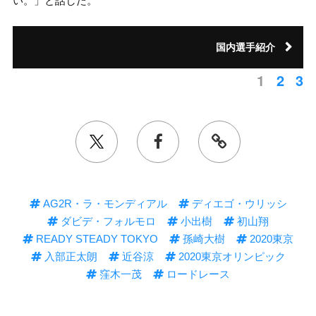
い。」と話した。
国内選手紹介
1
2
3
AG2R・ラ・モンディアル
ディエゴ・ウリッシ
ダビデ・フォルモロ
小出樹
初山翔
READY STEADY TOKYO
孫崎大樹
2020東京
入部正太朗
近谷涼
2020東京オリンピック
窪木一茂
ロードレース