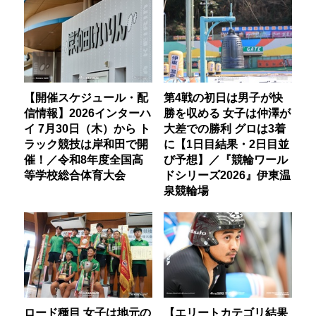
【開催スケジュール・配
第4戦の初日は男子が快
信情報】2026インターハ
勝を収める 女子は仲澤が
イ 7月30日（木）から ト
大差での勝利 グロは3着
ラック競技は岸和田で開
に【1日目結果・2日目並
催！／令和8年度全国高
び予想】／『競輪ワール
等学校総合体育大会
ドシリーズ2026』伊東温
泉競輪場
ロード種目 女子は地元の
【エリートカテゴリ結果