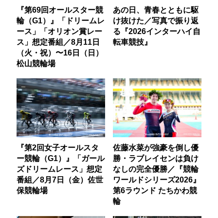
『第69回オールスター競
あの日、青春とともに駆
輪（G1）』「ドリームレ
け抜けた／写真で振り返
ース」「オリオン賞レー
る『2026インターハイ自
ス」想定番組／8月11日
転車競技』
（火・祝）〜16日（日）
松山競輪場
『第2回女子オールスタ
佐藤水菜が強豪を倒し優
ー競輪（G1）』「ガール
勝・ラブレイセンは負け
ズドリームレース」想定
なしの完全優勝／『競輪
番組／8月7日（金）佐世
ワールドシリーズ2026』
保競輪場
第6ラウンド たちかわ競
輪