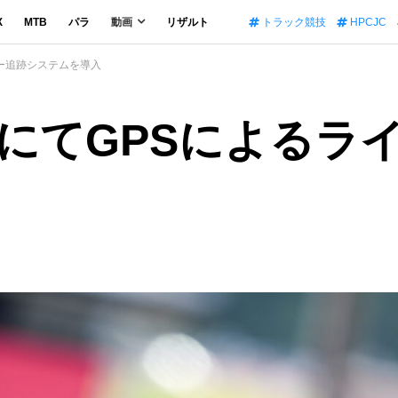
X
MTB
パラ
動画
リザルト
トラック競技
HPCJC
ー追跡システムを導入
にてGPSによるラ