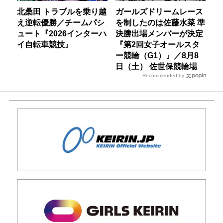
北桑田 トラブルを乗り越
ガールズドリームレース
え逆転優勝／チームパシ
を制したのは佐藤水菜 準
ュート『2026インターハ
決勝出場メンバーが決定
イ自転車競技』
『第2回女子オールスタ
ー競輪（G1）』／8月8
日（土） 佐世保競輪場
Recommended by