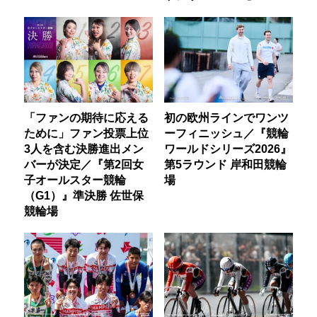
「ファンの期待に応える
初の欧州ラインでワンツ
ために」ファン投票上位
ーフィニッシュ／『競輪
3人を含む決勝進出メン
ワールドシリーズ2026』
バーが決定／『第2回女
第5ラウンド 岸和田競輪
子オールスター競輪
場
（G1）』準決勝 佐世保
競輪場