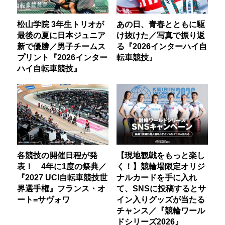
松山学院 3年生トリオが
あの日、青春とともに駆
最後の夏に日本ジュニア
け抜けた／写真で振り返
新で優勝／男子チームス
る『2026インターハイ自
プリント『2026インター
転車競技』
ハイ自転車競技』
各競技の開催日程が発
【現地観戦をもっと楽し
表！ 4年に1度の祭典／
く！】競輪場限定オリジ
『2027 UCI自転車競技世
ナルカードを手に入れ
界選手権』フランス・オ
て、SNSに投稿するとサ
ート=サヴォワ
イン入りグッズが当たる
チャンス／『競輪ワール
ドシリーズ2026』