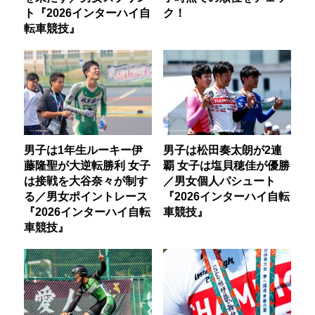
ト『2026インターハイ自
ク！
転車競技』
男子は1年生ルーキー伊
男子は松田奏太朗が2連
藤隆聖が大逆転勝利 女子
覇 女子は塩貝穂佳が優勝
は接戦を大谷奈々が制す
／男女個人パシュート
る／男女ポイントレース
『2026インターハイ自転
『2026インターハイ自転
車競技』
車競技』