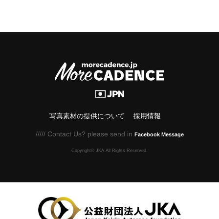
写真素材の提供について
採用情報
///// Contact Us? please send in
Facebook Message
Copyright© JKA.All Rights Reserved.