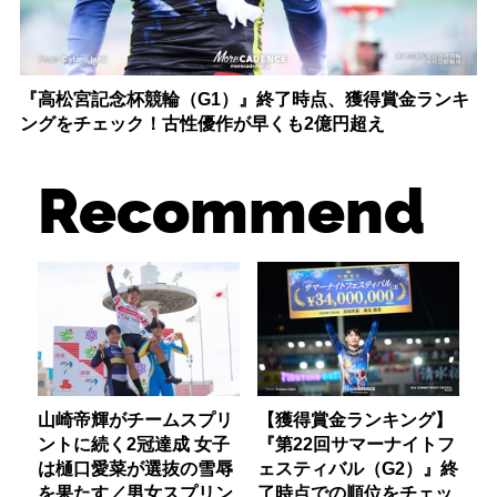
『高松宮記念杯競輪（G1）』終了時点、獲得賞金ランキ
ングをチェック！古性優作が早くも2億円超え
Recommend
山崎帝輝がチームスプリ
【獲得賞金ランキング】
ントに続く2冠達成 女子
『第22回サマーナイトフ
は樋口愛菜が選抜の雪辱
ェスティバル（G2）』終
を果たす／男女スプリン
了時点での順位をチェッ