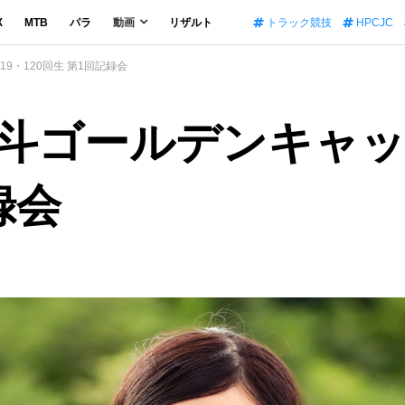
X
MTB
パラ
動画
リザルト
トラック競技
HPCJC
9・120回生 第1回記録会
斗ゴールデンキャッ
録会