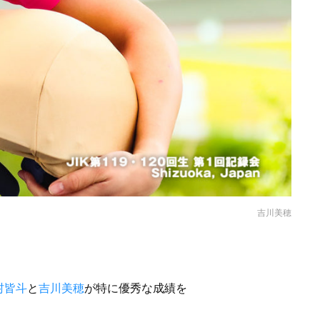
吉川美穂
村皆斗
と
吉川美穂
が特に優秀な成績を