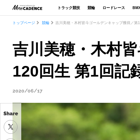
トラック競技
競輪
ロードレース
BM
トップページ
競輪
吉川美穂・木村皆斗ゴールデンキャップ獲得／第11
吉川美穂・木村皆
120回生 第1回記
2020/06/17
Share