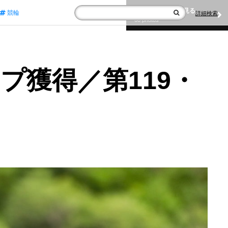
写真ギャラリーを見る
写真ギャラリーを見る
競輪
詳細検索
60 photos
60 photos
プ獲得／第119・