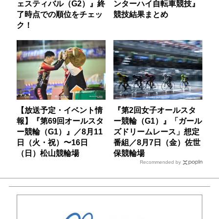
ェスティバル（G2）』終
ンターハイ自転車競技』
了時点での順位をチェッ
競技結果まとめ
ク！
【放送予定・イベント情
『第2回女子オールスタ
報】『第69回オールスタ
ー競輪（G1）』「ガール
ー競輪（G1）』／8月11
ズドリームレース」想定
日（火・祝）〜16日
番組／8月7日（金）佐世
（日）松山競輪場
保競輪場
Recommended by