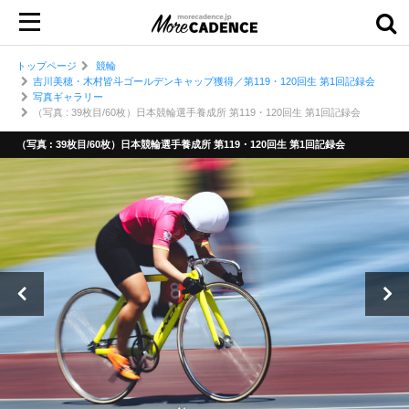
トップページ
競輪
吉川美穂・木村皆斗ゴールデンキャップ獲得／第119・120回生 第1回記録会
写真ギャラリー
（写真 : 39枚目/60枚）日本競輪選手養成所 第119・120回生 第1回記録会
（写真 : 39枚目/60枚）日本競輪選手養成所 第119・120回生 第1回記録会