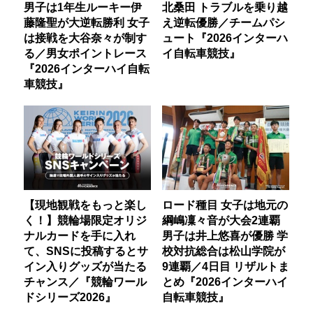
男子は1年生ルーキー伊
北桑田 トラブルを乗り越
藤隆聖が大逆転勝利 女子
え逆転優勝／チームパシ
は接戦を大谷奈々が制す
ュート『2026インターハ
る／男女ポイントレース
イ自転車競技』
『2026インターハイ自転
車競技』
【現地観戦をもっと楽し
ロード種目 女子は地元の
く！】競輪場限定オリジ
綱嶋凜々音が大会2連覇
ナルカードを手に入れ
男子は井上悠喜が優勝 学
て、SNSに投稿するとサ
校対抗総合は松山学院が
イン入りグッズが当たる
9連覇／4日目 リザルトま
チャンス／『競輪ワール
とめ『2026インターハイ
ドシリーズ2026』
自転車競技』