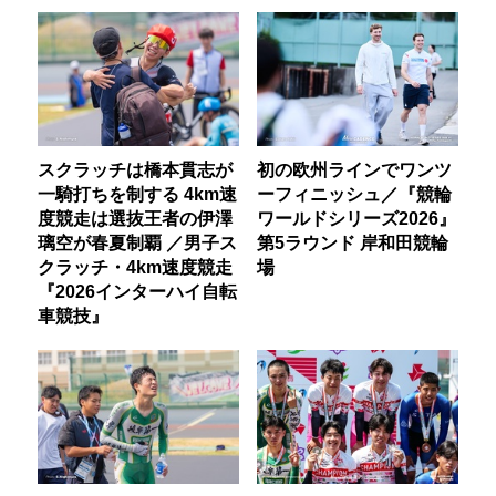
スクラッチは橋本貫志が
初の欧州ラインでワンツ
一騎打ちを制する 4km速
ーフィニッシュ／『競輪
度競走は選抜王者の伊澤
ワールドシリーズ2026』
璃空が春夏制覇 ／男子ス
第5ラウンド 岸和田競輪
クラッチ・4km速度競走
場
『2026インターハイ自転
車競技』