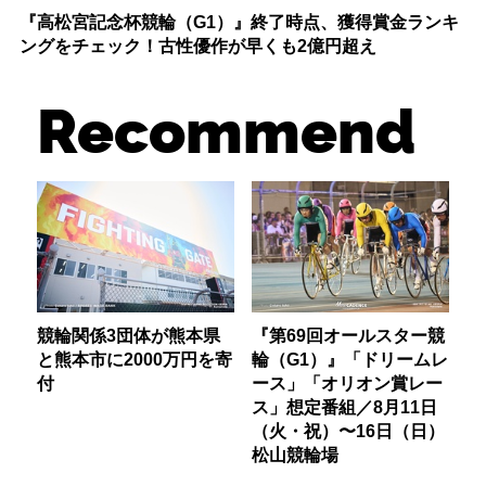
『高松宮記念杯競輪（G1）』終了時点、獲得賞金ランキ
ングをチェック！古性優作が早くも2億円超え
Recommend
競輪関係3団体が熊本県
『第69回オールスター競
と熊本市に2000万円を寄
輪（G1）』「ドリームレ
付
ース」「オリオン賞レー
ス」想定番組／8月11日
（火・祝）〜16日（日）
松山競輪場