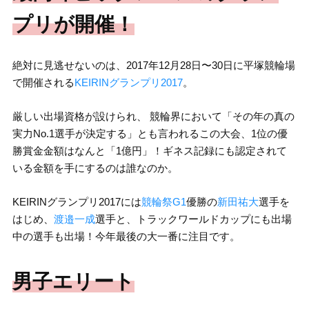
プリが開催！
絶対に見逃せないのは、2017年12月28日〜30日に平塚競輪場
で開催される
KEIRINグランプリ2017
。
厳しい出場資格が設けられ、 競輪界において「その年の真の
実力No.1選手が決定する」とも言われるこの大会、1位の優
勝賞金金額はなんと「1億円」！ギネス記録にも認定されて
いる金額を手にするのは誰なのか。
KEIRINグランプリ2017には
競輪祭G1
優勝の
新田祐大
選手を
はじめ、
渡邉一成
選手と、トラックワールドカップにも出場
中の選手も出場！今年最後の大一番に注目です。
男子エリート