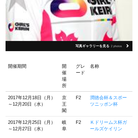
写真ギャラリーを見る
2 photos
開催期間
開
グレ
名称
催
ード
場
所
2017年12月18日（月）
京
F2
潤徳会杯＆スポー
～12月20日（水）
王
ツニッポン杯
閣
2017年12月25日（月）
岐
F2
Ｋドリームス杯ガ
～12月27日（水）
阜
ールズケイリン