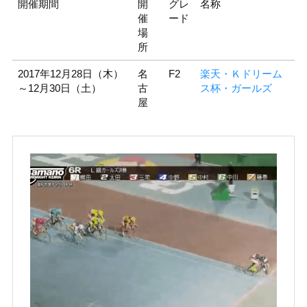
開催期間
開
グレ
名称
催
ード
場
所
2017年12月28日（木）
名
F2
楽天・Ｋドリーム
～12月30日（土）
古
ス杯・ガールズ
屋