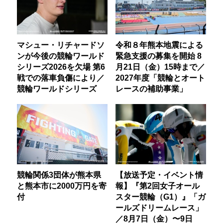
マシュー・リチャードソ
令和８年熊本地震による
ンが今後の競輪ワールド
緊急支援の募集を開始 8
シリーズ2026を欠場 第6
月21日（金）15時まで／
戦での落車負傷により／
2027年度「競輪とオート
競輪ワールドシリーズ
レースの補助事業」
競輪関係3団体が熊本県
【放送予定・イベント情
と熊本市に2000万円を寄
報】『第2回女子オール
付
スター競輪（G1）』「ガ
ールズドリームレース」
／8月7日（金）〜9日