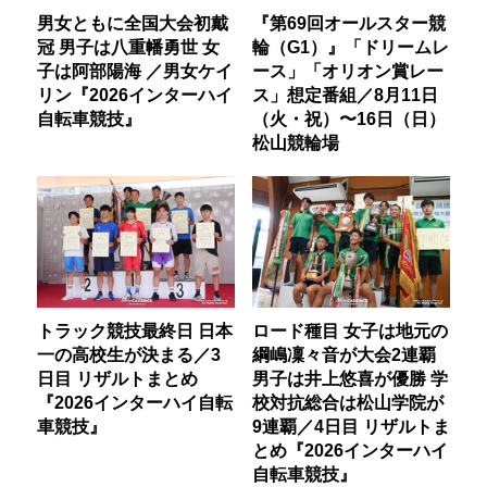
男女ともに全国大会初戴
『第69回オールスター競
冠 男子は八重幡勇世 女
輪（G1）』「ドリームレ
子は阿部陽海 ／男女ケイ
ース」「オリオン賞レー
リン『2026インターハイ
ス」想定番組／8月11日
自転車競技』
（火・祝）〜16日（日）
松山競輪場
トラック競技最終日 日本
ロード種目 女子は地元の
一の高校生が決まる／3
綱嶋凜々音が大会2連覇
日目 リザルトまとめ
男子は井上悠喜が優勝 学
『2026インターハイ自転
校対抗総合は松山学院が
車競技』
9連覇／4日目 リザルトま
とめ『2026インターハイ
自転車競技』