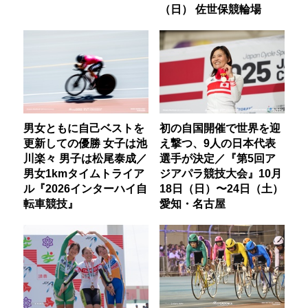
（日） 佐世保競輪場
男女ともに自己ベストを
初の自国開催で世界を迎
更新しての優勝 女子は池
え撃つ、9人の日本代表
川楽々 男子は松尾泰成／
選手が決定／『第5回ア
男女1kmタイムトライア
ジアパラ競技大会』10月
ル『2026インターハイ自
18日（日）〜24日（土）
転車競技』
愛知・名古屋