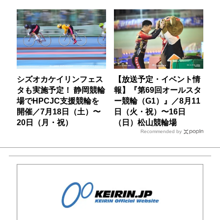
シズオカケイリンフェス
【放送予定・イベント情
タも実施予定！ 静岡競輪
報】『第69回オールスタ
場でHPCJC支援競輪を
ー競輪（G1）』／8月11
開催／7月18日（土）〜
日（火・祝）〜16日
20日（月・祝）
（日）松山競輪場
Recommended by