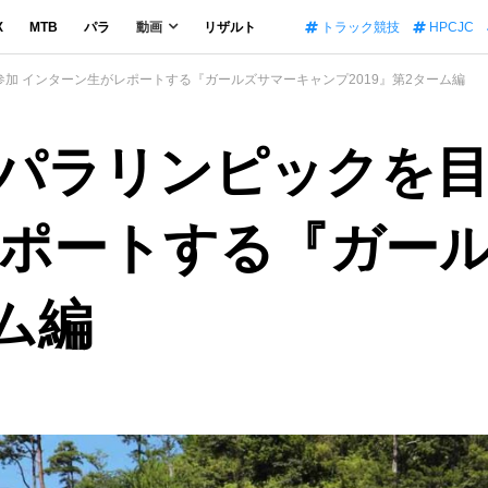
X
MTB
パラ
動画
リザルト
トラック競技
HPCJC
加 インターン生がレポートする『ガールズサマーキャンプ2019』第2ターム編
パラリンピックを
ポートする『ガー
ーム編