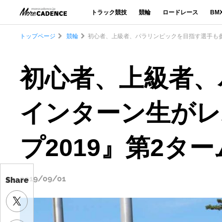
トラック競技
競輪
ロードレース
BM
トップページ
競輪
初心者、上級者、パラリンピックを目指す選手も参
初心者、上級者、
インターン生がレ
プ2019』第2タ
2019/09/01
Share