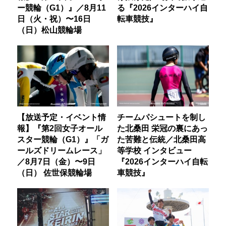
ー競輪（G1）』／8月11
る『2026インターハイ自
日（火・祝）〜16日
転車競技』
（日）松山競輪場
【放送予定・イベント情
チームパシュートを制し
報】『第2回女子オール
た北桑田 栄冠の裏にあっ
スター競輪（G1）』「ガ
た苦難と伝統／北桑田高
ールズドリームレース」
等学校 インタビュー
／8月7日（金）〜9日
『2026インターハイ自転
（日） 佐世保競輪場
車競技』