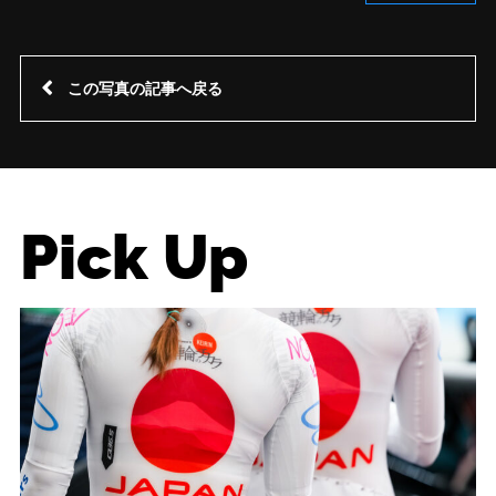
この写真の記事へ戻る
Pick Up