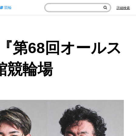
競輪
詳細検索
『第68回オールス
函館競輪場