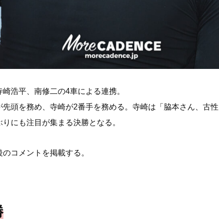
寺崎浩平、南修二の4車による連携。
先頭を務め、寺崎が2番手を務める。寺崎は「脇本さん、古性さ
ぶりにも注目が集まる決勝となる。
後のコメントを掲載する。
勝