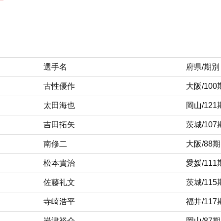
選手名
府県/期別
古性優作
大阪/100
太田海也
岡山/121
吉田拓矢
茨城/107
南修二
大阪/88期
松本貴治
愛媛/111
佐藤礼文
茨城/115
寺崎浩平
福井/117
岩津裕介
岡山/87期