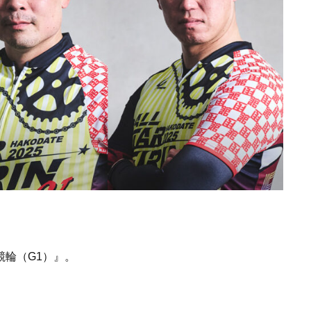
競輪（G1）』。