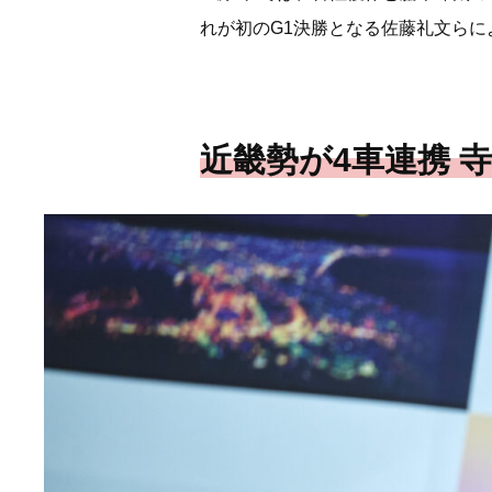
れが初のG1決勝となる佐藤礼文らに
近畿勢が4車連携 