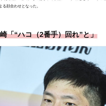
よる顔合わせとなった。
寺崎「“ハコ（2番手）回れ”と」