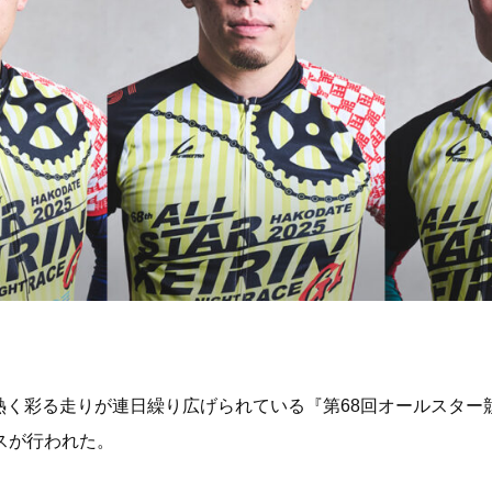
く彩る走りが連日繰り広げられている『第68回オールスター
スが行われた。