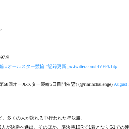
✨
697名
輪
#オールスター競輪
#記録更新
pic.twitter.com/bIVFPkTitp
オールスター競輪5日目開催🏆) (@rinrinchallenge)
August 
ど、多くの人が訪れる中行われた準決勝。
2人が決勝へ進出。そのほか、準決勝10Rで1着となりG1での