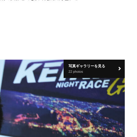
写真ギャラリーを見る
22 photos