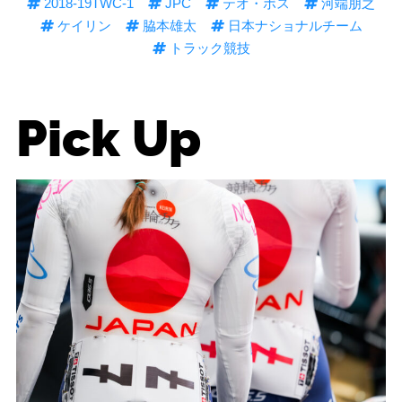
2018-19TWC-1
JPC
テオ・ボス
河端朋之
ケイリン
脇本雄太
日本ナショナルチーム
トラック競技
Pick Up