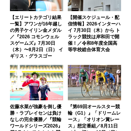
【エリートカテゴリ結果
【開催スケジュール・配
一覧】アワンが16年越し
信情報】2026インターハ
の男子ケイリン金メダル
イ 7月30日（木）から ト
／『2026 コモンウェル
ラック競技は岸和田で開
スゲームズ』7月30日
催！／令和8年度全国高
（木）〜8月2日（日） イ
等学校総合体育大会
ギリス・グラスゴー
佐藤水菜が強豪を倒し優
『第69回オールスター競
勝・ラブレイセンは負け
輪（G1）』「ドリームレ
なしの完全優勝／『競輪
ース」「オリオン賞レー
ワールドシリーズ2026』
ス」想定番組／8月11日