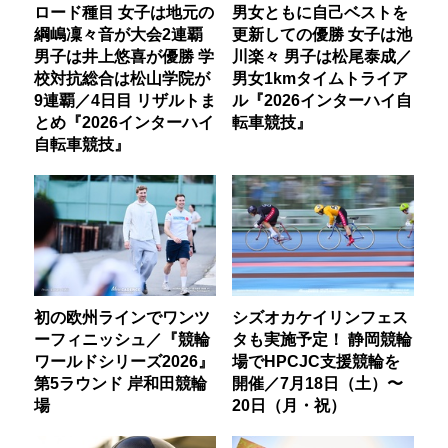
ロード種目 女子は地元の
男女ともに自己ベストを
綱嶋凜々音が大会2連覇
更新しての優勝 女子は池
男子は井上悠喜が優勝 学
川楽々 男子は松尾泰成／
校対抗総合は松山学院が
男女1kmタイムトライア
9連覇／4日目 リザルトま
ル『2026インターハイ自
とめ『2026インターハイ
転車競技』
自転車競技』
初の欧州ラインでワンツ
シズオカケイリンフェス
ーフィニッシュ／『競輪
タも実施予定！ 静岡競輪
ワールドシリーズ2026』
場でHPCJC支援競輪を
第5ラウンド 岸和田競輪
開催／7月18日（土）〜
場
20日（月・祝）