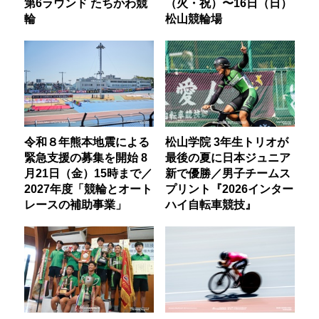
第6ラウンド たちかわ競
（火・祝）〜16日（日）
輪
松山競輪場
令和８年熊本地震による
松山学院 3年生トリオが
緊急支援の募集を開始 8
最後の夏に日本ジュニア
月21日（金）15時まで／
新で優勝／男子チームス
2027年度「競輪とオート
プリント『2026インター
レースの補助事業」
ハイ自転車競技』