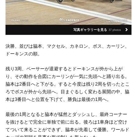
写真ギャラリーを見る
37 photos
決勝、並びは脇本、マクセル、カネロン、ボス、カーリン、
ドーキンスの順。
残り3周、ペーサーが退避するとドーキンスが外から上が
り、その動作を合図にカーリンが一気に先頭へと踊り出る。
脇本は2番目へと下がる。すると今度は残り2周を切ったとこ
ろでボスが外から先頭へ。目まぐるしく変わる展開の中、脇
本は3番目へと位置を下げて、勝負は最後の1周へ。
最後の1周となると脇本が猛然とダッシュし、最終コーナー
を抜けるとで完全に単独で前に出る。後ろは1車身ほど空け
てついて来ることができず、脇本が先着して優勝。ワールド