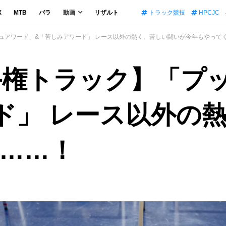
X
MTB
パラ
動画
リザルト
トラック競技
HPCJC
シュアワード」&「苦しみアワード」 レース以外の熱く、苦しい闘いが今年もやって
選手権トラック】「プ
ド」 レース以外の
……！