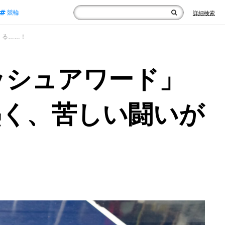
競輪
詳細検索
くる……！
ッシュアワード」
熱く、苦しい闘いが