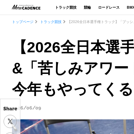
トラック競技
競輪
ロードレース
BM
トップページ
トラック競技
【2026全日本選手権トラック】「プッ
Share
【2026全日本
&「苦しみアワー
今年もやってくる
2026/06/09