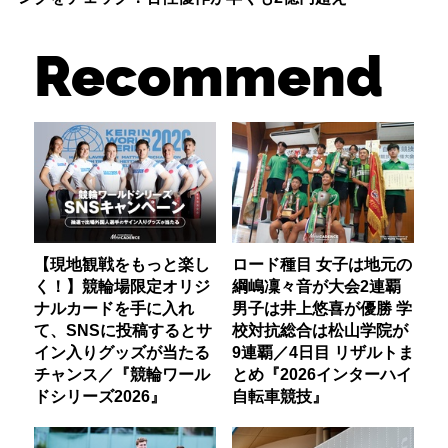
Recommend
【現地観戦をもっと楽し
ロード種目 女子は地元の
く！】競輪場限定オリジ
綱嶋凜々音が大会2連覇
ナルカードを手に入れ
男子は井上悠喜が優勝 学
て、SNSに投稿するとサ
校対抗総合は松山学院が
イン入りグッズが当たる
9連覇／4日目 リザルトま
チャンス／『競輪ワール
とめ『2026インターハイ
ドシリーズ2026』
自転車競技』