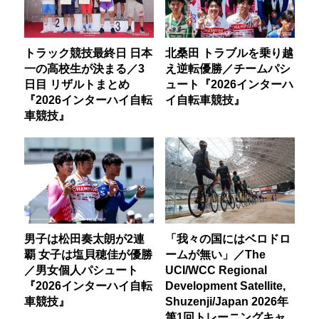
トラック競技最終日 日本
北桑田 トラブルを乗り越
一の高校生が決まる／3
え逆転優勝／チームパシ
日目 リザルトまとめ
ュート『2026インターハ
『2026インターハイ自転
イ自転車競技』
車競技』
男子は松田奏太朗が2連
「我々の国にはベロドロ
覇 女子は塩貝穂佳が優勝
ームが無い」／The
／男女個人パシュート
UCI/WCC Regional
『2026インターハイ自転
Development Satellite,
車競技』
Shuzenji/Japan 2026年
第1回トレーニングキャ