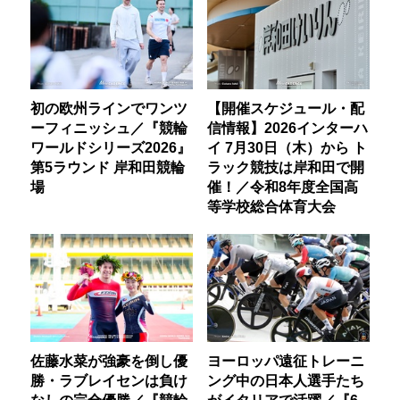
初の欧州ラインでワンツ
【開催スケジュール・配
ーフィニッシュ／『競輪
信情報】2026インターハ
ワールドシリーズ2026』
イ 7月30日（木）から ト
第5ラウンド 岸和田競輪
ラック競技は岸和田で開
場
催！／令和8年度全国高
等学校総合体育大会
佐藤水菜が強豪を倒し優
ヨーロッパ遠征トレーニ
勝・ラブレイセンは負け
ング中の日本人選手たち