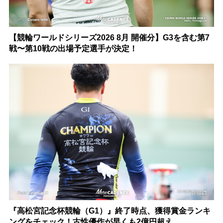
【競輪ワールドシリーズ2026 8月 開催分】G3を含む第7
戦〜第10戦の出場予定選手が決定！
『高松宮記念杯競輪（G1）』終了時点、獲得賞金ランキ
ングをチェック！古性優作が早くも2億円超え