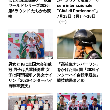
なしの完全優勝／『競輪
がイタリアで活躍／『6
ワールドシリーズ2026』
sere internazionale
第6ラウンド たちかわ競
"Città di Pordenone"』
輪
7月13日（月）〜18日
（土）
男女ともに全国大会初戴
「高校生ナンバーワン」
冠 男子は八重幡勇世 女
をかけた4日間『2026イ
子は阿部陽海 ／男女ケイ
ンターハイ自転車競技』
リン『2026インターハイ
競技結果まとめ
自転車競技』