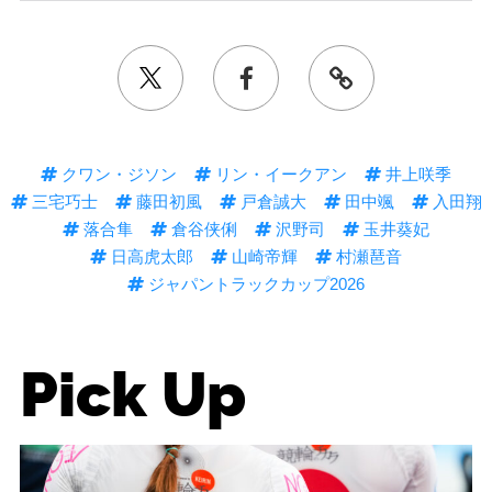
クワン・ジソン
リン・イークアン
井上咲季
三宅巧士
藤田初風
戸倉誠大
田中颯
入田翔
落合隼
倉谷侠俐
沢野司
玉井葵妃
日高虎太郎
山崎帝輝
村瀬琶音
ジャパントラックカップ2026
Pick Up