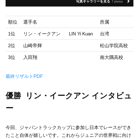
写真ギャラリーを見る
7 photos
順位
選手名
所属
1位
リン・イークアン
LIN Yi Kuan
台湾
2位
山崎帝輝
松山学院高校
3位
入田翔
南大隅高校
最終リザルトPDF
優勝 リン・イークアン インタビュ
ー
今回、ジャパントラックカップに参加し日本でレースができ
たこと自体が嬉しいです。これからジュニアの世界戦に向け