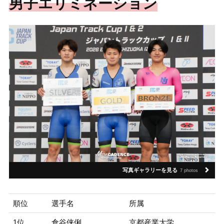
男子エリミネーション
写真ギャラリーを見る
7 photos
順位
選手名
所属
1位
倉谷侠俐
京都産業大学