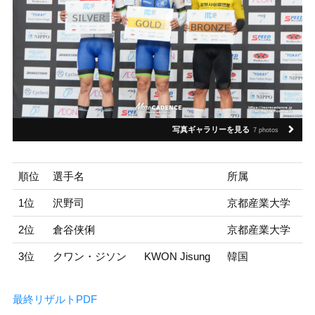
写真ギャラリーを見る
7 photos
順位
選手名
所属
1位
沢野司
京都産業大学
2位
倉谷侠俐
京都産業大学
3位
クワン・ジソン
KWON Jisung
韓国
最終リザルトPDF