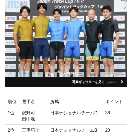
写真ギャラリーを見る
7 photos
順位
選手名
所属
ポイント
1位
沢野司
日本ナショナルチームD
38
田中颯
2位
三宅巧士
日本ナショナルチームB
29