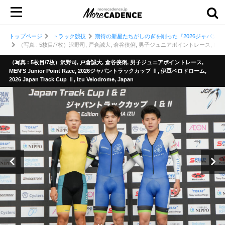
トップページ
トラック競技
期待の新星たちがしのぎを削った『2026ジャパント
（写真 : 5枚目/7枚）沢野司, 戸倉誠大, 倉谷侠俐, 男子ジュニアポイントレース, MEN’S Junior 
（写真 : 5枚目/7枚）沢野司, 戸倉誠大, 倉谷侠俐, 男子ジュニアポイントレース,
MEN’S Junior Point Race, 2026ジャパントラックカップ Ⅱ, 伊豆ベロドローム,
2026 Japan Track Cup Ⅱ, Izu Velodrome, Japan