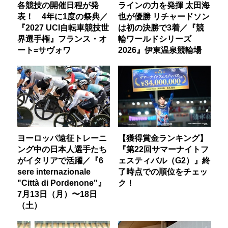
各競技の開催日程が発
ラインの力を発揮 太田海
表！ 4年に1度の祭典／
也が優勝 リチャードソン
『2027 UCI自転車競技世
は初の決勝で3着／『競
界選手権』フランス・オ
輪ワールドシリーズ
ート=サヴォワ
2026』伊東温泉競輪場
ヨーロッパ遠征トレーニ
【獲得賞金ランキング】
ング中の日本人選手たち
『第22回サマーナイトフ
がイタリアで活躍／『6
ェスティバル（G2）』終
sere internazionale
了時点での順位をチェッ
"Città di Pordenone"』
ク！
7月13日（月）〜18日
（土）