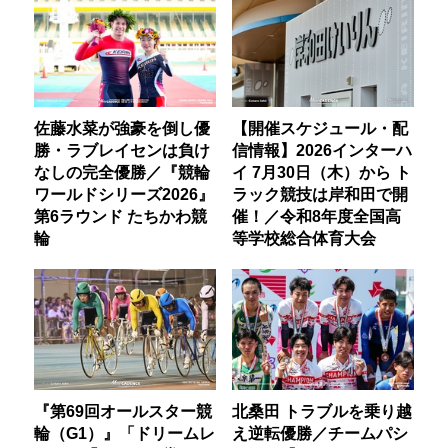
佐藤水菜が強豪を倒し優
【開催スケジュール・配
勝・ラブレイセンは負け
信情報】2026インターハ
なしの完全優勝／『競輪
イ 7月30日（木）から ト
ワールドシリーズ2026』
ラック競技は岸和田で開
第6ラウンド たちかわ競
催！／令和8年度全国高
輪
等学校総合体育大会
『第69回オールスター競
北桑田 トラブルを乗り越
輪（G1）』「ドリームレ
え逆転優勝／チームパシ