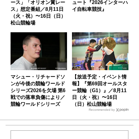
ース」「オリオン賞レー
ュート『2026インターハ
ス」想定番組／8月11日
イ自転車競技』
（火・祝）〜16日（日）
松山競輪場
マシュー・リチャードソ
【放送予定・イベント情
ンが今後の競輪ワールド
報】『第69回オールスタ
シリーズ2026を欠場 第6
ー競輪（G1）』／8月11
戦での落車負傷により／
日（火・祝）〜16日
競輪ワールドシリーズ
（日）松山競輪場
Recommended by