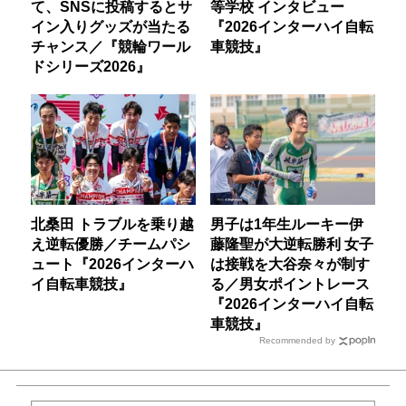
て、SNSに投稿するとサ
等学校 インタビュー
イン入りグッズが当たる
『2026インターハイ自転
チャンス／『競輪ワール
車競技』
ドシリーズ2026』
北桑田 トラブルを乗り越
男子は1年生ルーキー伊
え逆転優勝／チームパシ
藤隆聖が大逆転勝利 女子
ュート『2026インターハ
は接戦を大谷奈々が制す
イ自転車競技』
る／男女ポイントレース
『2026インターハイ自転
車競技』
Recommended by