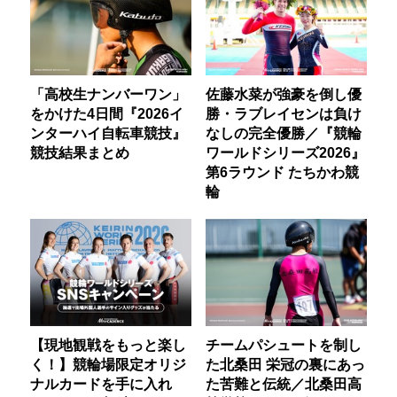
「高校生ナンバーワン」
佐藤水菜が強豪を倒し優
をかけた4日間『2026イ
勝・ラブレイセンは負け
ンターハイ自転車競技』
なしの完全優勝／『競輪
競技結果まとめ
ワールドシリーズ2026』
第6ラウンド たちかわ競
輪
【現地観戦をもっと楽し
チームパシュートを制し
く！】競輪場限定オリジ
た北桑田 栄冠の裏にあっ
ナルカードを手に入れ
た苦難と伝統／北桑田高