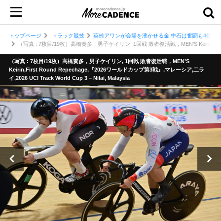
トップページ
トラック競技
英雄アワンが会場を沸かせる金 中石は奮闘も4位 男
（写真 : 7枚目/19枚）高橋奏多，男子ケイリン, 1回戦 敗者復活戦，MEN’S Keirin,First Rou
（写真 : 7枚目/19枚）高橋奏多，男子ケイリン, 1回戦 敗者復活戦，MEN’S
Keirin,First Round Repechage,『2026ワールドカップ第3戦』,マレーシア,二ラ
イ,2026 UCI Track World Cup 3 – Nilai, Malaysia