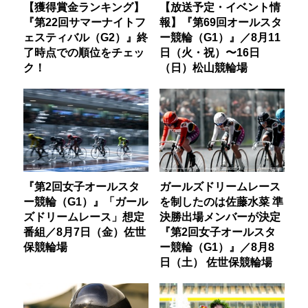
【獲得賞金ランキング】
【放送予定・イベント情
『第22回サマーナイトフ
報】『第69回オールスタ
ェスティバル（G2）』終
ー競輪（G1）』／8月11
了時点での順位をチェッ
日（火・祝）〜16日
ク！
（日）松山競輪場
『第2回女子オールスタ
ガールズドリームレース
ー競輪（G1）』「ガール
を制したのは佐藤水菜 準
ズドリームレース」想定
決勝出場メンバーが決定
番組／8月7日（金）佐世
『第2回女子オールスタ
保競輪場
ー競輪（G1）』／8月8
日（土） 佐世保競輪場