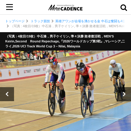
トップページ
トラック競技
英雄アワンが会場を沸かせる金 中石は奮闘も4位 男
（写真 : 4枚目/19枚）中石湊，男子ケイリン, 準々決勝 敗者復活戦，MEN’S Keirin,Second R
（写真 : 4枚目/19枚）中石湊，男子ケイリン, 準々決勝 敗者復活戦，MEN’S
Keirin,Second Round Repechage,『2026ワールドカップ第3戦』,マレーシア,二
ライ,2026 UCI Track World Cup 3 – Nilai, Malaysia