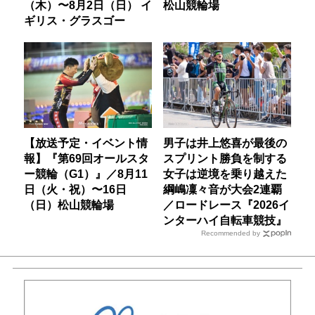
（木）〜8月2日（日） イ
松山競輪場
ギリス・グラスゴー
【放送予定・イベント情
男子は井上悠喜が最後の
報】『第69回オールスタ
スプリント勝負を制する
ー競輪（G1）』／8月11
女子は逆境を乗り越えた
日（火・祝）〜16日
綱嶋凜々音が大会2連覇
（日）松山競輪場
／ロードレース『2026イ
ンターハイ自転車競技』
Recommended by