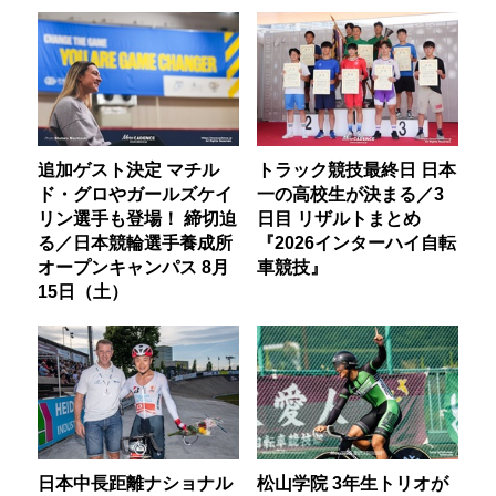
追加ゲスト決定 マチル
トラック競技最終日 日本
ド・グロやガールズケイ
一の高校生が決まる／3
リン選手も登場！ 締切迫
日目 リザルトまとめ
る／日本競輪選手養成所
『2026インターハイ自転
オープンキャンパス 8月
車競技』
15日（土）
日本中長距離ナショナル
松山学院 3年生トリオが