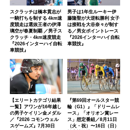
スクラッチは橋本貫志が
男子は1年生ルーキー伊
一騎打ちを制する 4km速
藤隆聖が大逆転勝利 女子
度競走は選抜王者の伊澤
は接戦を大谷奈々が制す
璃空が春夏制覇 ／男子ス
る／男女ポイントレース
クラッチ・4km速度競走
『2026インターハイ自転
『2026インターハイ自転
車競技』
車競技』
【エリートカテゴリ結果
『第69回オールスター競
一覧】アワンが16年越し
輪（G1）』「ドリームレ
の男子ケイリン金メダル
ース」「オリオン賞レー
／『2026 コモンウェル
ス」想定番組／8月11日
スゲームズ』7月30日
（火・祝）〜16日（日）