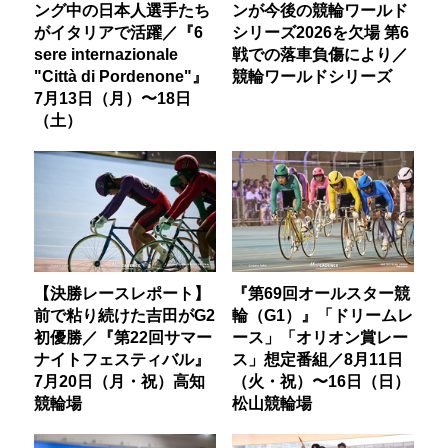
ング中の日本人選手たち
ンが今後の競輪ワールド
がイタリアで活躍／『6
シリーズ2026を欠場 第6
sere internazionale
戦での落車負傷により／
"Città di Pordenone"』
競輪ワールドシリーズ
7月13日（月）〜18日
（土）
【決勝レースレポート】
『第69回オールスター競
前で粘り続けた吉田がG2
輪（G1）』「ドリームレ
初優勝／『第22回サマー
ース」「オリオン賞レー
ナイトフェスティバル』
ス」想定番組／8月11日
7月20日（月・祝）高知
（火・祝）〜16日（日）
競輪場
松山競輪場