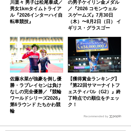
川楽々 男子は松尾泰成／
の男子ケイリン金メダル
男女1kmタイムトライア
／『2026 コモンウェル
ル『2026インターハイ自
スゲームズ』7月30日
転車競技』
（木）〜8月2日（日） イ
ギリス・グラスゴー
佐藤水菜が強豪を倒し優
【獲得賞金ランキング】
勝・ラブレイセンは負け
『第22回サマーナイトフ
なしの完全優勝／『競輪
ェスティバル（G2）』終
ワールドシリーズ2026』
了時点での順位をチェッ
第6ラウンド たちかわ競
ク！
輪
Recommended by