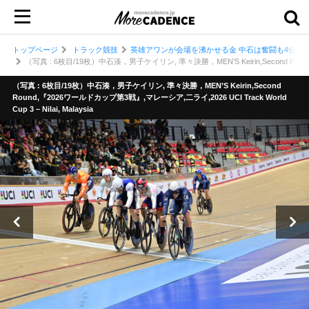
トップページ
トラック競技
英雄アワンが会場を沸かせる金 中石は奮闘も4位 男
（写真 : 6枚目/19枚）中石湊，男子ケイリン, 準々決勝，MEN’S Keirin,Second Round,『2
（写真 : 6枚目/19枚）中石湊，男子ケイリン, 準々決勝，MEN’S Keirin,Second
Round,『2026ワールドカップ第3戦』,マレーシア,二ライ,2026 UCI Track World
Cup 3 – Nilai, Malaysia