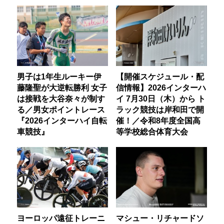
男子は1年生ルーキー伊
【開催スケジュール・配
藤隆聖が大逆転勝利 女子
信情報】2026インターハ
は接戦を大谷奈々が制す
イ 7月30日（木）から ト
る／男女ポイントレース
ラック競技は岸和田で開
『2026インターハイ自転
催！／令和8年度全国高
車競技』
等学校総合体育大会
ヨーロッパ遠征トレーニ
マシュー・リチャードソ