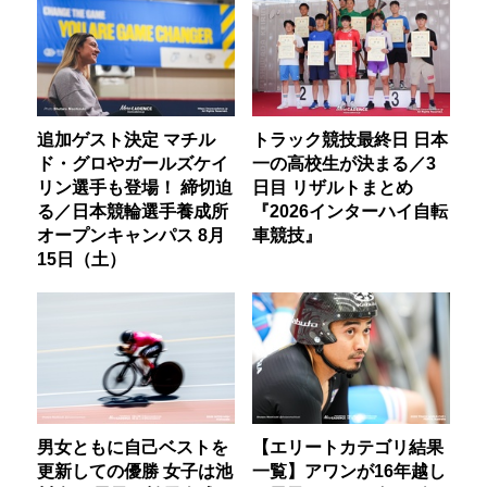
追加ゲスト決定 マチル
トラック競技最終日 日本
ド・グロやガールズケイ
一の高校生が決まる／3
リン選手も登場！ 締切迫
日目 リザルトまとめ
る／日本競輪選手養成所
『2026インターハイ自転
オープンキャンパス 8月
車競技』
15日（土）
男女ともに自己ベストを
【エリートカテゴリ結果
更新しての優勝 女子は池
一覧】アワンが16年越し