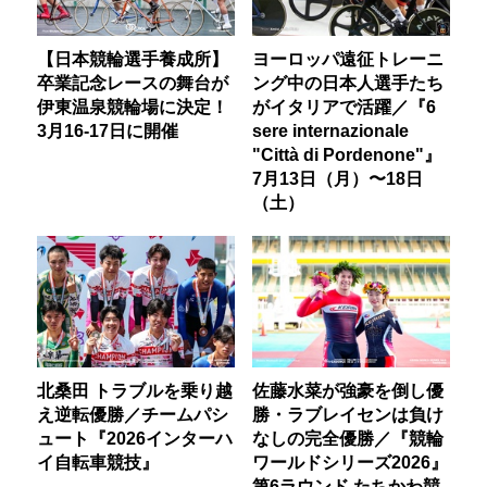
【日本競輪選手養成所】
ヨーロッパ遠征トレーニ
卒業記念レースの舞台が
ング中の日本人選手たち
伊東温泉競輪場に決定！
がイタリアで活躍／『6
3月16-17日に開催
sere internazionale
"Città di Pordenone"』
7月13日（月）〜18日
（土）
北桑田 トラブルを乗り越
佐藤水菜が強豪を倒し優
え逆転優勝／チームパシ
勝・ラブレイセンは負け
ュート『2026インターハ
なしの完全優勝／『競輪
イ自転車競技』
ワールドシリーズ2026』
第6ラウンド たちかわ競