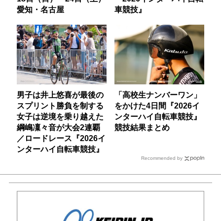
愛知・名古屋
車競技』
男子は井上悠喜が最後の
「高校生ナンバーワン」
スプリント勝負を制する
をかけた4日間『2026イ
女子は逆境を乗り越えた
ンターハイ自転車競技』
綱嶋凜々音が大会2連覇
競技結果まとめ
／ロードレース『2026イ
ンターハイ自転車競技』
Recommended by