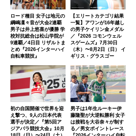
ロード種目 女子は地元の
【エリートカテゴリ結果
綱嶋凜々音が大会2連覇
一覧】アワンが16年越し
男子は井上悠喜が優勝 学
の男子ケイリン金メダル
校対抗総合は松山学院が
／『2026 コモンウェル
9連覇／4日目 リザルトま
スゲームズ』7月30日
とめ『2026インターハイ
（木）〜8月2日（日） イ
自転車競技』
ギリス・グラスゴー
初の自国開催で世界を迎
男子は1年生ルーキー伊
え撃つ、9人の日本代表
藤隆聖が大逆転勝利 女子
選手が決定／『第5回ア
は接戦を大谷奈々が制す
ジアパラ競技大会』10月
る／男女ポイントレース
18日（日）〜24日（土）
『2026インターハイ自転