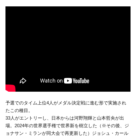
予選でのタイム上位4人がメダル決定戦に進む形で実施され
たこの種目。
33人がエントリーし、日本からは河野翔輝と山本哲央が出
場。2024年の世界選手権で世界新を樹立した（※その後、ジ
ョナサン・ミランが同大会で再更新した）ジョシュ・カール