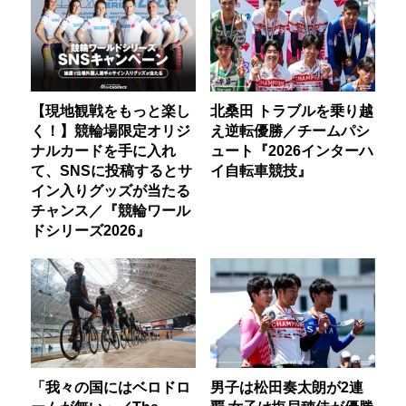
【現地観戦をもっと楽し
北桑田 トラブルを乗り越
く！】競輪場限定オリジ
え逆転優勝／チームパシ
ナルカードを手に入れ
ュート『2026インターハ
て、SNSに投稿するとサ
イ自転車競技』
イン入りグッズが当たる
チャンス／『競輪ワール
ドシリーズ2026』
「我々の国にはベロドロ
男子は松田奏太朗が2連