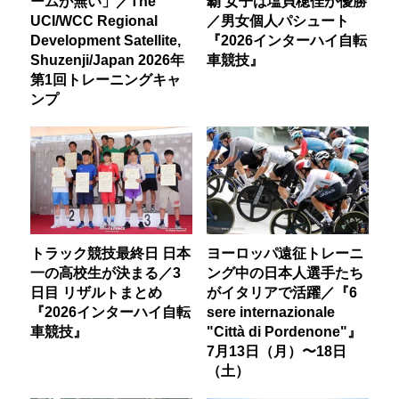
ームが無い」／The
覇 女子は塩貝穂佳が優勝
UCI/WCC Regional
／男女個人パシュート
Development Satellite,
『2026インターハイ自転
Shuzenji/Japan 2026年
車競技』
第1回トレーニングキャ
ンプ
トラック競技最終日 日本
ヨーロッパ遠征トレーニ
一の高校生が決まる／3
ング中の日本人選手たち
日目 リザルトまとめ
がイタリアで活躍／『6
『2026インターハイ自転
sere internazionale
車競技』
"Città di Pordenone"』
7月13日（月）〜18日
（土）