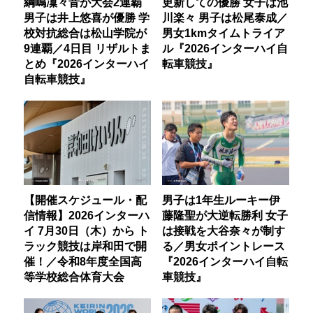
綱嶋凜々音が大会2連覇
更新しての優勝 女子は池
男子は井上悠喜が優勝 学
川楽々 男子は松尾泰成／
校対抗総合は松山学院が
男女1kmタイムトライア
9連覇／4日目 リザルトま
ル『2026インターハイ自
とめ『2026インターハイ
転車競技』
自転車競技』
【開催スケジュール・配
男子は1年生ルーキー伊
信情報】2026インターハ
藤隆聖が大逆転勝利 女子
イ 7月30日（木）から ト
は接戦を大谷奈々が制す
ラック競技は岸和田で開
る／男女ポイントレース
催！／令和8年度全国高
『2026インターハイ自転
等学校総合体育大会
車競技』