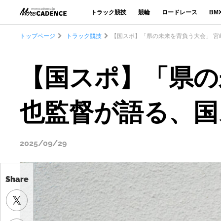
トラック競技
競輪
ロードレース
BM
トップページ
トラック競技
【国スポ】「県の未来を背負う大会」 
【国スポ】「県の
也監督が語る、国
2025/09/29
Share