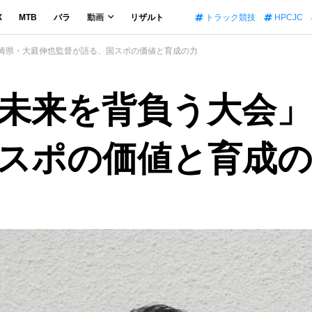
X
MTB
パラ
動画
リザルト
トラック競技
HPCJC
宮崎県・大庭伸也監督が語る、国スポの価値と育成の力
未来を背負う大会」
スポの価値と育成