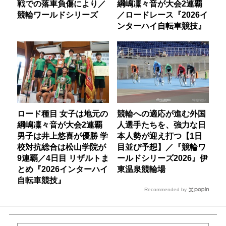
戦での落車負傷により／
綱嶋凜々音が大会2連覇
競輪ワールドシリーズ
／ロードレース『2026イ
ンターハイ自転車競技』
ロード種目 女子は地元の
競輪への適応が進む外国
綱嶋凜々音が大会2連覇
人選手たちを、強力な日
男子は井上悠喜が優勝 学
本人勢が迎え打つ【1日
校対抗総合は松山学院が
目並び予想】／『競輪ワ
9連覇／4日目 リザルトま
ールドシリーズ2026』伊
とめ『2026インターハイ
東温泉競輪場
自転車競技』
Recommended by