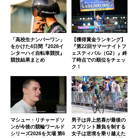
「高校生ナンバーワン」
【獲得賞金ランキング】
をかけた4日間『2026イ
『第22回サマーナイトフ
ンターハイ自転車競技』
ェスティバル（G2）』終
競技結果まとめ
了時点での順位をチェッ
ク！
マシュー・リチャードソ
男子は井上悠喜が最後の
ンが今後の競輪ワールド
スプリント勝負を制する
シリーズ2026を欠場 第6
女子は逆境を乗り越えた