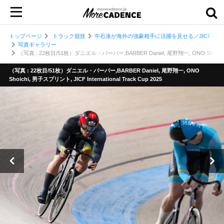
トップページ
トラック競技
中石湊が海外の強豪相手に活躍を見せる／JICF Internat
写真ギャラリー
（写真 : 22枚目/51枚）ダニエル・バーバー,BARBER Daniel, 尾野翔一, ONO Shoichi, 男子ス
（写真 : 22枚目/51枚）ダニエル・バーバー,BARBER Daniel, 尾野翔一, ONO
Shoichi, 男子スプリント, JICF International Track Cup 2025