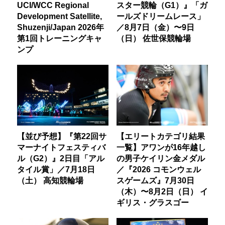
UCI/WCC Regional
スター競輪（G1）』「ガ
Development Satellite,
ールズドリームレース」
Shuzenji/Japan 2026年
／8月7日（金）〜9日
第1回トレーニングキャ
（日） 佐世保競輪場
ンプ
【並び予想】『第22回サ
【エリートカテゴリ結果
マーナイトフェスティバ
一覧】アワンが16年越し
ル（G2）』2日目「アル
の男子ケイリン金メダル
タイル賞」／7月18日
／『2026 コモンウェル
（土） 高知競輪場
スゲームズ』7月30日
（木）〜8月2日（日） イ
ギリス・グラスゴー