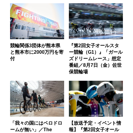
競輪関係3団体が熊本県
『第2回女子オールスタ
と熊本市に2000万円を寄
ー競輪（G1）』「ガール
付
ズドリームレース」想定
番組／8月7日（金）佐世
保競輪場
「我々の国にはベロドロ
【放送予定・イベント情
ームが無い」／The
報】『第2回女子オール