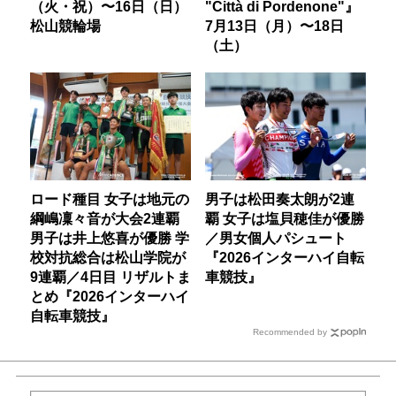
（火・祝）〜16日（日）
"Città di Pordenone"』
松山競輪場
7月13日（月）〜18日
（土）
ロード種目 女子は地元の
男子は松田奏太朗が2連
綱嶋凜々音が大会2連覇
覇 女子は塩貝穂佳が優勝
男子は井上悠喜が優勝 学
／男女個人パシュート
校対抗総合は松山学院が
『2026インターハイ自転
9連覇／4日目 リザルトま
車競技』
とめ『2026インターハイ
自転車競技』
Recommended by