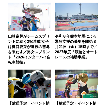
山崎帝輝がチームスプリ
令和８年熊本地震による
ントに続く2冠達成 女子
緊急支援の募集を開始 8
は樋口愛菜が選抜の雪辱
月21日（金）15時まで／
を果たす／男女スプリン
2027年度「競輪とオート
ト『2026インターハイ自
レースの補助事業」
転車競技』
【放送予定・イベント情
【放送予定・イベント情