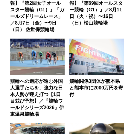
報】『第2回女子オール
報】『第69回オールスタ
スター競輪（G1）』「ガ
ー競輪（G1）』／8月11
ールズドリームレース」
日（火・祝）〜16日
／8月7日（金）〜9日
（日）松山競輪場
（日） 佐世保競輪場
競輪への適応が進む外国
競輪関係3団体が熊本県
人選手たちを、強力な日
と熊本市に2000万円を寄
本人勢が迎え打つ【1日
付
目並び予想】／『競輪ワ
ールドシリーズ2026』伊
東温泉競輪場