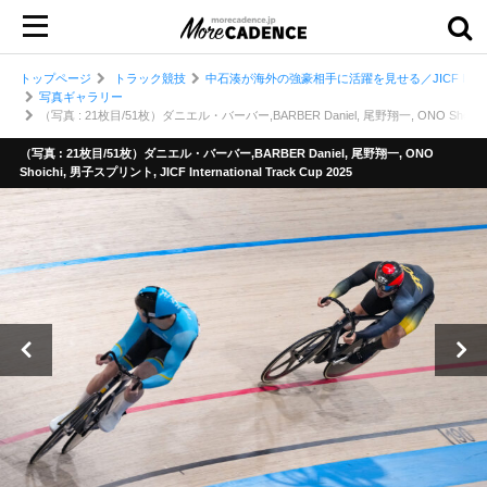
トップページ
トラック競技
中石湊が海外の強豪相手に活躍を見せる／JICF Internat
写真ギャラリー
（写真 : 21枚目/51枚）ダニエル・バーバー,BARBER Daniel, 尾野翔一, ONO Shoichi, 男子ス
（写真 : 21枚目/51枚）ダニエル・バーバー,BARBER Daniel, 尾野翔一, ONO
Shoichi, 男子スプリント, JICF International Track Cup 2025