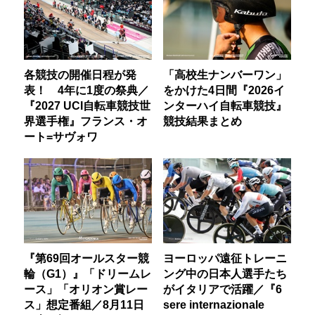
各競技の開催日程が発
「高校生ナンバーワン」
表！ 4年に1度の祭典／
をかけた4日間『2026イ
『2027 UCI自転車競技世
ンターハイ自転車競技』
界選手権』フランス・オ
競技結果まとめ
ート=サヴォワ
『第69回オールスター競
ヨーロッパ遠征トレーニ
輪（G1）』「ドリームレ
ング中の日本人選手たち
ース」「オリオン賞レー
がイタリアで活躍／『6
ス」想定番組／8月11日
sere internazionale