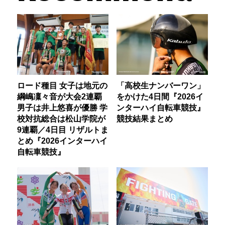
ロード種目 女子は地元の
「高校生ナンバーワン」
綱嶋凜々音が大会2連覇
をかけた4日間『2026イ
男子は井上悠喜が優勝 学
ンターハイ自転車競技』
校対抗総合は松山学院が
競技結果まとめ
9連覇／4日目 リザルトま
とめ『2026インターハイ
自転車競技』