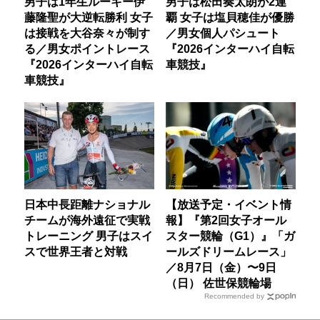
男子は1年生ルーキー伊
男子は松田奏太朗が2連
藤隆聖が大逆転勝利 女子
覇 女子は塩貝穂佳が優勝
は接戦を大谷奈々が制す
／男女個人パシュート
る／男女ポイントレース
『2026インターハイ自転
『2026インターハイ自転
車競技』
車競技』
日本中長距離ナショナル
【放送予定・イベント情
チームが海外遠征で実戦
報】『第2回女子オール
トレーニング 男子はスイ
スター競輪（G1）』「ガ
スで世界王者と対戦
ールズドリームレース」
／8月7日（金）〜9日
（日） 佐世保競輪場
Recommended by