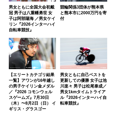
男女ともに全国大会初戴
競輪関係3団体が熊本県
冠 男子は八重幡勇世 女
と熊本市に2000万円を寄
子は阿部陽海 ／男女ケイ
付
リン『2026インターハイ
自転車競技』
【エリートカテゴリ結果
男女ともに自己ベストを
一覧】アワンが16年越し
更新しての優勝 女子は池
の男子ケイリン金メダル
川楽々 男子は松尾泰成／
／『2026 コモンウェル
男女1kmタイムトライア
スゲームズ』7月30日
ル『2026インターハイ自
（木）〜8月2日（日） イ
転車競技』
ギリス・グラスゴー