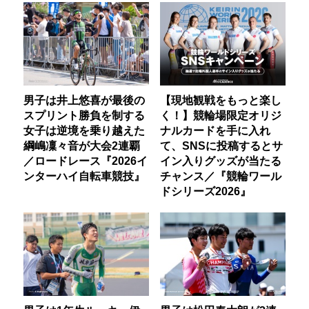
男子は井上悠喜が最後の
【現地観戦をもっと楽し
スプリント勝負を制する
く！】競輪場限定オリジ
女子は逆境を乗り越えた
ナルカードを手に入れ
綱嶋凜々音が大会2連覇
て、SNSに投稿するとサ
／ロードレース『2026イ
イン入りグッズが当たる
ンターハイ自転車競技』
チャンス／『競輪ワール
ドシリーズ2026』