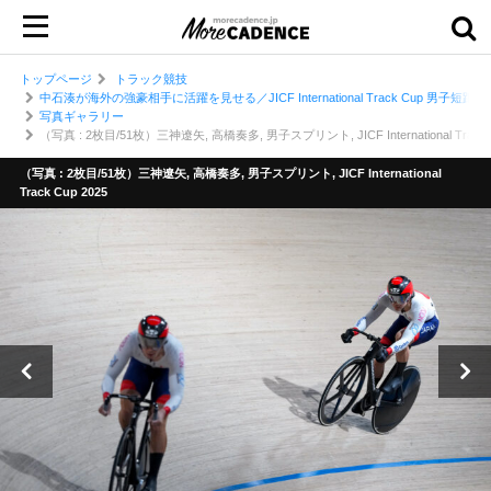
トップページ
トラック競技
中石湊が海外の強豪相手に活躍を見せる／JICF International Track Cup 男子短
写真ギャラリー
（写真 : 2枚目/51枚）三神遼矢, 高橋奏多, 男子スプリント, JICF International Track C
（写真 : 2枚目/51枚）三神遼矢, 高橋奏多, 男子スプリント, JICF International
Track Cup 2025