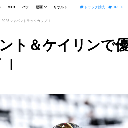
X
MTB
パラ
動画
リザルト
トラック競技
HPCJC
2025ジャパントラックカップ Ⅰ
ント＆ケイリンで優勝
 Ⅰ