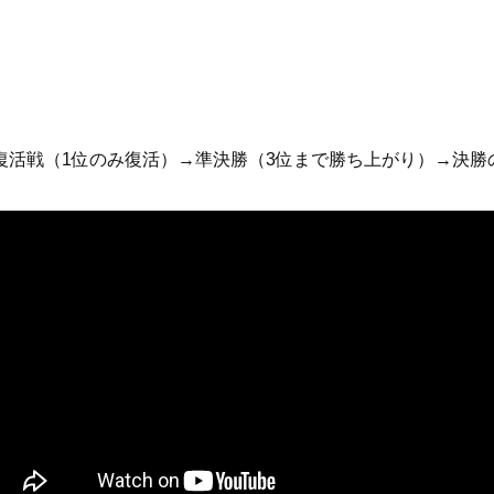
復活戦（1位のみ復活）→準決勝（3位まで勝ち上がり）→決勝