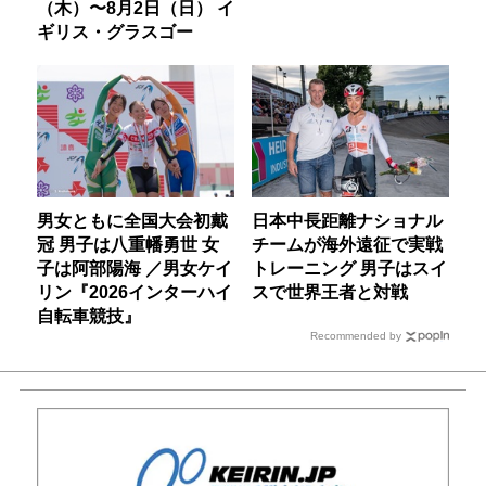
（木）〜8月2日（日） イ
ギリス・グラスゴー
男女ともに全国大会初戴
日本中長距離ナショナル
冠 男子は八重幡勇世 女
チームが海外遠征で実戦
子は阿部陽海 ／男女ケイ
トレーニング 男子はスイ
リン『2026インターハイ
スで世界王者と対戦
自転車競技』
Recommended by