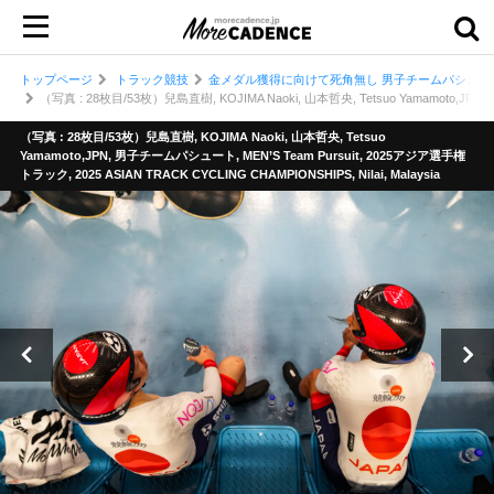
トップページ
トラック競技
金メダル獲得に向けて死角無し 男子チームパシュー
（写真 : 28枚目/53枚）兒島直樹, KOJIMA Naoki, 山本哲央, Tetsuo Yamamoto,JPN, 
（写真 : 28枚目/53枚）兒島直樹, KOJIMA Naoki, 山本哲央, Tetsuo
Yamamoto,JPN, 男子チームパシュート, MEN’S Team Pursuit, 2025アジア選手権
トラック, 2025 ASIAN TRACK CYCLING CHAMPIONSHIPS, Nilai, Malaysia