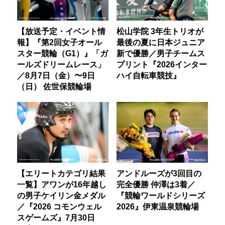
【放送予定・イベント情
松山学院 3年生トリオが
報】『第2回女子オール
最後の夏に日本ジュニア
スター競輪（G1）』「ガ
新で優勝／男子チームス
ールズドリームレース」
プリント『2026インター
／8月7日（金）〜9日
ハイ自転車競技』
（日） 佐世保競輪場
【エリートカテゴリ結果
アンドルーズが3回目の
一覧】アワンが16年越し
完全優勝 仲澤は3着／
の男子ケイリン金メダル
『競輪ワールドシリーズ
／『2026 コモンウェル
2026』伊東温泉競輪場
スゲームズ』7月30日