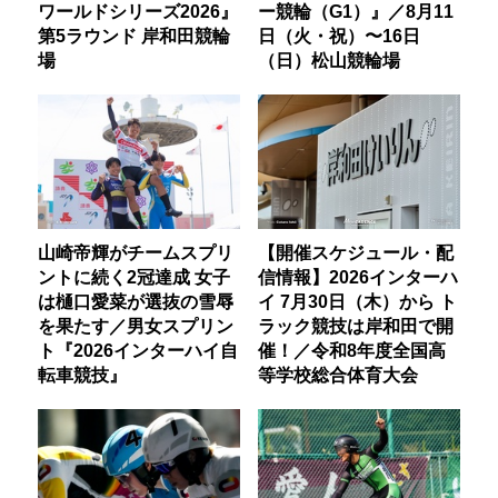
ワールドシリーズ2026』
ー競輪（G1）』／8月11
第5ラウンド 岸和田競輪
日（火・祝）〜16日
場
（日）松山競輪場
山崎帝輝がチームスプリ
【開催スケジュール・配
ントに続く2冠達成 女子
信情報】2026インターハ
は樋口愛菜が選抜の雪辱
イ 7月30日（木）から ト
を果たす／男女スプリン
ラック競技は岸和田で開
ト『2026インターハイ自
催！／令和8年度全国高
転車競技』
等学校総合体育大会