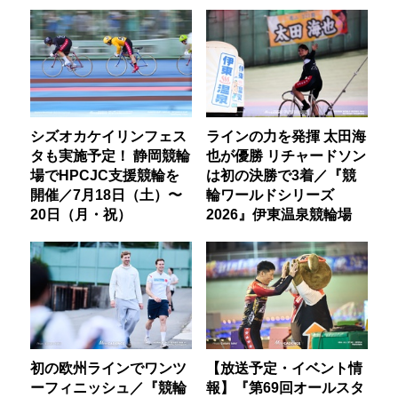
シズオカケイリンフェス
ラインの力を発揮 太田海
タも実施予定！ 静岡競輪
也が優勝 リチャードソン
場でHPCJC支援競輪を
は初の決勝で3着／『競
開催／7月18日（土）〜
輪ワールドシリーズ
20日（月・祝）
2026』伊東温泉競輪場
初の欧州ラインでワンツ
【放送予定・イベント情
ーフィニッシュ／『競輪
報】『第69回オールスタ